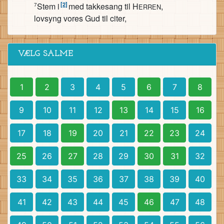
[2]
Stem i
med takkesang til H
,
7
ERREN
lovsyng vores Gud til citer,
VÆLG SALME
1
2
3
4
5
6
7
8
9
10
11
12
13
14
15
16
17
18
19
20
21
22
23
24
25
26
27
28
29
30
31
32
33
34
35
36
37
38
39
40
41
42
43
44
45
46
47
48