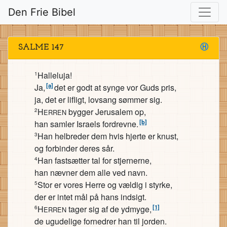
Den Frie Bibel
SALME 147
Ⓗ
Halleluja!
1
[a]
Ja,
det er godt at synge vor Guds pris,
ja, det er lifligt, lovsang sømmer sig.
H
bygger Jerusalem op,
2
ERREN
[b]
han samler Israels fordrevne.
Han helbreder dem hvis hjerte er knust,
3
og forbinder deres sår.
Han fastsætter tal for stjernerne,
4
han nævner dem alle ved navn.
Stor er vores Herre og vældig i styrke,
5
der er intet mål på hans indsigt.
[1]
H
tager sig af de ydmyge,
6
ERREN
de ugudelige fornedrer han til jorden.