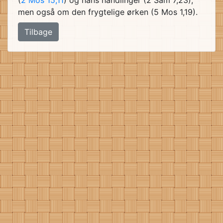
(
2 Mos 15,11
) og hans handlinger (2 Sam 7,23),
men også om den frygtelige ørken (5 Mos 1,19).
Tilbage