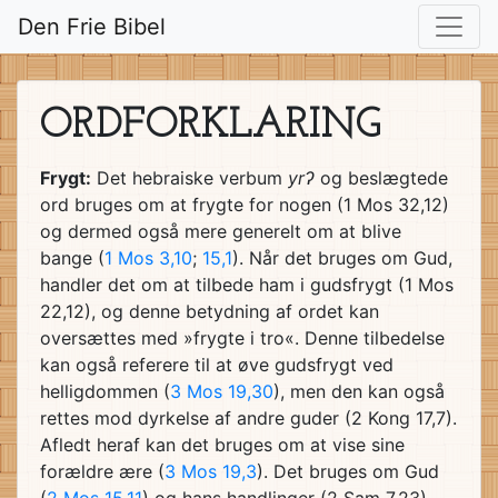
Den Frie Bibel
ORD­FOR­KLA­RING
Frygt:
Det hebraiske verbum
yrʔ
og beslægtede
ord bruges om at frygte for nogen (1 Mos 32,12)
og dermed også mere generelt om at blive
bange (
1 Mos 3,10
;
15,1
). Når det bruges om Gud,
handler det om at tilbede ham i gudsfrygt (1 Mos
22,12), og denne betydning af ordet kan
oversættes med »frygte i tro«. Denne tilbedelse
kan også referere til at øve gudsfrygt ved
helligdommen (
3 Mos 19,30
), men den kan også
rettes mod dyrkelse af andre guder (2 Kong 17,7).
Afledt heraf kan det bruges om at vise sine
forældre ære (
3 Mos 19,3
). Det bruges om Gud