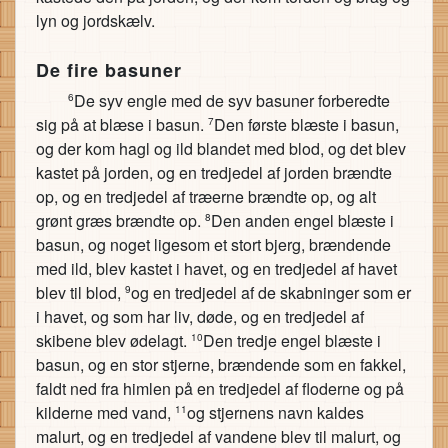
lyn og jordskælv.
De fire basuner
De syv engle med de syv basuner forberedte
6
sig på at blæse i basun.
Den første blæste i basun,
7
og der kom hagl og ild blandet med blod, og det blev
kastet på jorden, og en tredjedel af jorden brændte
op, og en tredjedel af træerne brændte op, og alt
grønt græs brændte op.
Den anden engel blæste i
8
basun, og noget ligesom et stort bjerg, brændende
med ild, blev kastet i havet, og en tredjedel af havet
blev til blod,
og en tredjedel af de skabninger som er
9
i havet, og som har liv, døde, og en tredjedel af
skibene blev ødelagt.
Den tredje engel blæste i
10
basun, og en stor stjerne, brændende som en fakkel,
faldt ned fra himlen på en tredjedel af floderne og på
kilderne med vand,
og stjernens navn kaldes
11
malurt, og en tredjedel af vandene blev til malurt, og