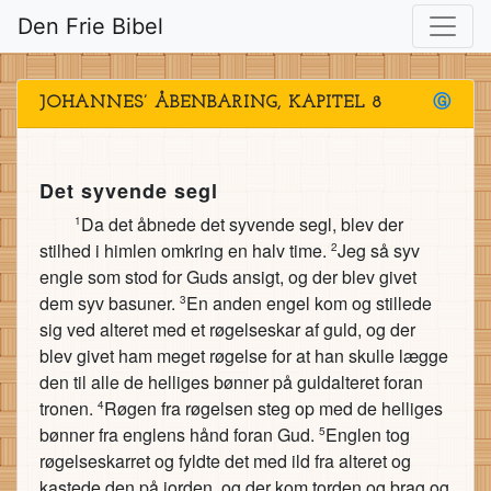
Den Frie Bibel
JOHANNES’ ÅBENBARING, KAPITEL 8
Ⓖ
Det syvende segl
Da det åbnede det syvende segl, blev der
1
stilhed i himlen omkring en halv time.
Jeg så syv
2
engle som stod for Guds ansigt, og der blev givet
dem syv basuner.
En anden engel kom og stillede
3
sig ved alteret med et røgelseskar af guld, og der
blev givet ham meget røgelse for at han skulle lægge
den til alle de helliges bønner på guldalteret foran
tronen.
Røgen fra røgelsen steg op med de helliges
4
bønner fra englens hånd foran Gud.
Englen tog
5
røgelseskarret og fyldte det med ild fra alteret og
kastede den på jorden, og der kom torden og brag og