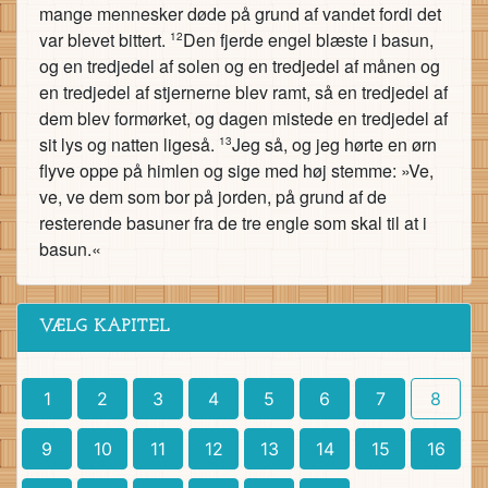
mange mennesker døde på grund af vandet fordi det
var blevet bittert.
Den fjerde engel blæste i basun,
12
og en tredjedel af solen og en tredjedel af månen og
en tredjedel af stjernerne blev ramt, så en tredjedel af
dem blev formørket, og dagen mistede en tredjedel af
sit lys og natten ligeså.
Jeg så, og jeg hørte en ørn
13
flyve oppe på himlen og sige med høj stemme: »Ve,
ve, ve dem som bor på jorden, på grund af de
resterende basuner fra de tre engle som skal til at i
basun.«
VÆLG KAPITEL
1
2
3
4
5
6
7
8
9
10
11
12
13
14
15
16