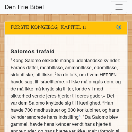
Den Frie Bibel
FØRSTE KONGEBOG, KAPITEL 11
Ⓗ
Salomos frafald
Kong Salomo elskede mange udenlandske kvinder:
1
Faraos datter, moabitiske, ammonitiske, edomitiske,
sidonitiske, hittitiske,
fra de folk, om hvem H
2
ERREN
havde sagt til israelitterne: »I ikke må omgås dem, og
de må ikke må knytte sig til jer, for de vil med
sikkerhed vende jeres hjerter til deres guder.« Det
var dem Salomo knyttede sig til i kærlighed.
Han
3
havde 700 medhustruer og 300 konkubiner, og hans
kvinder ændrede hans indstilling
°
.
Da Salomo blev
4
gammel, havde hans kvinder vendt hans hjerte til
andre guder, og hans hjerte var ikke udelt i forhold til