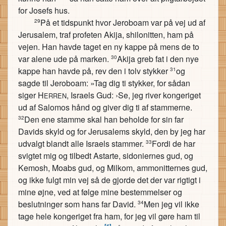
for Josefs hus.
På et tidspunkt hvor Jeroboam var på vej ud af
29
Jerusalem, traf profeten Akija, shilonitten, ham på
vejen. Han havde taget en ny kappe på mens de to
var alene ude på marken.
Akija greb fat i den nye
30
kappe han havde på, rev den i tolv stykker
og
31
sagde til Jeroboam: »Tag dig ti stykker, for sådan
siger H
, Israels Gud: ›Se, jeg river kongeriget
ERREN
ud af Salomos hånd og giver dig ti af stammerne.
Den ene stamme skal han beholde for sin far
32
Davids skyld og for Jerusalems skyld, den by jeg har
udvalgt blandt alle Israels stammer.
Fordi de har
33
svigtet mig og tilbedt Astarte, sidoniernes gud, og
Kemosh, Moabs gud, og Milkom, ammonitternes gud,
og ikke fulgt min vej så de gjorde det der var rigtigt i
mine øjne, ved at følge mine bestemmelser og
beslutninger som hans far David.
Men jeg vil ikke
34
tage hele kongeriget fra ham, for jeg vil gøre ham til
[6]