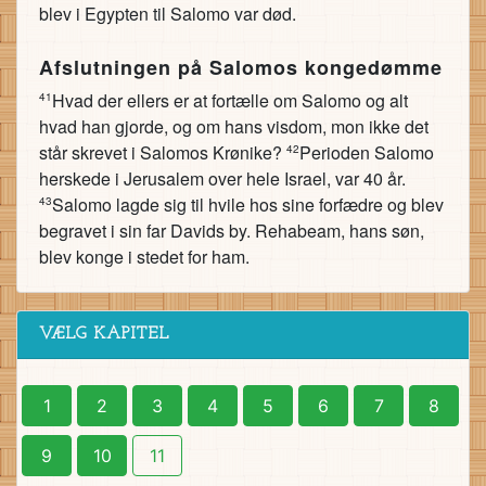
blev i Egypten til Salomo var død.
Afslutningen på Salomos kongedømme
Hvad der ellers er at fortælle om Salomo og alt
41
hvad han gjorde, og om hans visdom, mon ikke det
står skrevet i Salomos Krønike?
Perioden Salomo
42
herskede i Jerusalem over hele Israel, var 40 år.
Salomo lagde sig til hvile hos sine forfædre og blev
43
begravet i sin far Davids by. Rehabeam, hans søn,
blev konge i stedet for ham.
VÆLG KAPITEL
1
2
3
4
5
6
7
8
9
10
11