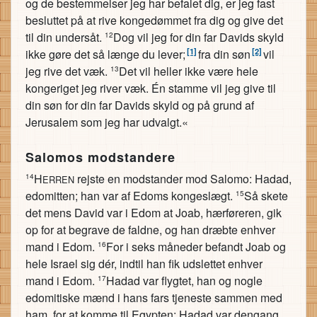
og de bestemmelser jeg har befalet dig, er jeg fast
besluttet på at rive kongedømmet fra dig og give det
til din undersåt.
Dog vil jeg for din far Davids skyld
12
[1]
[2]
ikke gøre det så længe du lever;
fra din søn
vil
jeg rive det væk.
Det vil heller ikke være hele
13
kongeriget jeg river væk. Én stamme vil jeg give til
din søn for din far Davids skyld og på grund af
Jerusalem som jeg har udvalgt.«
Salomos modstandere
H
rejste en modstander mod Salomo: Hadad,
14
ERREN
edomitten; han var af Edoms kongeslægt.
Så skete
15
det mens David var i Edom at Joab, hærføreren, gik
op for at begrave de faldne, og han dræbte enhver
mand i Edom.
For i seks måneder befandt Joab og
16
hele Israel sig dér, indtil han fik udslettet enhver
mand i Edom.
Hadad var flygtet, han og nogle
17
edomitiske mænd i hans fars tjeneste sammen med
ham, for at komme til Egypten; Hadad var dengang