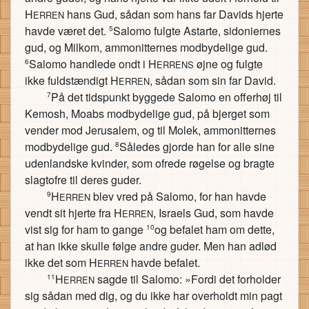
H
hans Gud, sådan som hans far Davids hjerte
ERREN
havde været det.
Salomo fulgte Astarte, sidoniernes
5
gud, og Milkom, ammonitternes modbydelige gud.
Salomo handlede ondt i H
øjne og fulgte
6
ERRENS
ikke fuldstændigt H
, sådan som sin far David.
ERREN
På det tidspunkt byggede Salomo en offerhøj til
7
Kemosh, Moabs modbydelige gud, på bjerget som
vender mod Jerusalem, og til Molek, ammonitternes
modbydelige gud.
Således gjorde han for alle sine
8
udenlandske kvinder, som ofrede røgelse og bragte
slagtofre til deres guder.
H
blev vred på Salomo, for han havde
9
ERREN
vendt sit hjerte fra H
, Israels Gud, som havde
ERREN
vist sig for ham to gange
og befalet ham om dette,
10
at han ikke skulle følge andre guder. Men han adlød
ikke det som H
havde befalet.
ERREN
H
sagde til Salomo: »Fordi det forholder
11
ERREN
sig sådan med dig, og du ikke har overholdt min pagt