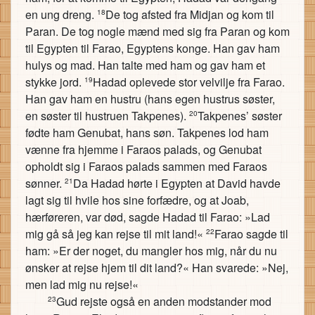
en ung dreng.
De tog afsted fra Midjan og kom til
18
Paran. De tog nogle mænd med sig fra Paran og kom
til Egypten til Farao, Egyptens konge. Han gav ham
hulys og mad. Han talte med ham og gav ham et
stykke jord.
Hadad oplevede stor velvilje fra Farao.
19
Han gav ham en hustru (hans egen hustrus søster,
en søster til hustruen Takpenes).
Takpenes’ søster
20
fødte ham Genubat, hans søn. Takpenes lod ham
vænne fra hjemme i Faraos palads, og Genubat
opholdt sig i Faraos palads sammen med Faraos
sønner.
Da Hadad hørte i Egypten at David havde
21
lagt sig til hvile hos sine forfædre, og at Joab,
hærføreren, var død, sagde Hadad til Farao: »Lad
mig gå så jeg kan rejse til mit land!«
Farao sagde til
22
ham: »Er der noget, du mangler hos mig, når du nu
ønsker at rejse hjem til dit land?« Han svarede: »Nej,
men lad mig nu rejse!«
Gud rejste også en anden modstander mod
23