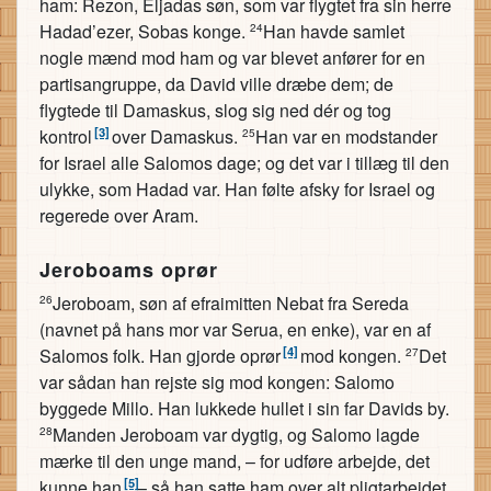
ham: Rezon, Eljadas søn, som var flygtet fra sin herre
Hadad’ezer, Sobas konge.
Han havde samlet
24
nogle mænd mod ham og var blevet anfører for en
partisangruppe, da David ville dræbe dem; de
flygtede til Damaskus, slog sig ned dér og tog
[3]
kontrol
over Damaskus.
Han var en modstander
25
for Israel alle Salomos dage; og det var i tillæg til den
ulykke, som Hadad var. Han følte afsky for Israel og
regerede over Aram.
Jeroboams oprør
Jeroboam, søn af efraimitten Nebat fra Sereda
26
(navnet på hans mor var Serua, en enke), var en af
[4]
Salomos folk. Han gjorde oprør
mod kongen.
Det
27
var sådan han rejste sig mod kongen: Salomo
byggede Millo. Han lukkede hullet i sin far Davids by.
Manden Jeroboam var dygtig, og Salomo lagde
28
mærke til den unge mand, – for udføre arbejde, det
[5]
kunne han
– så han satte ham over alt pligtarbejdet