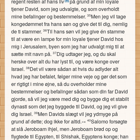
regent resten af hans liv
på grund af min loyale
tjener David, som jeg udvalgte, og som overholdt
mine befalinger og bestemmelser.
Men jeg vil tage
35
kongedømmet fra hans søn og give det til dig, nemlig
de ti stammer.
Til hans søn vil jeg give én stamme
36
til at være en lampe for min loyale tjener David hos
mig i Jerusalem, byen som jeg har udvalgt mig til at
sætte mit navn på.
Dig udtager jeg, og du skal
37
herske over alt du har lyst til, og være konge over
Israel.
Det vil være sådan at hvis du adlyder alt
38
hvad jeg har befalet, følger mine veje og gør det som
er rigtigt i mine øjne, så du overholder mine
bestemmelser og befalinger sådan som din far David
gjorde, så vil jeg være med dig og bygge dig et stabilt
dynasti som det jeg byggede til David, og jeg vil give
dig Israel.
Men Davids slægt vil jeg ydmyge på
39
grund af dette; dog ikke for altid.‹«
Salomo forsøgte
40
at slå Jeroboam ihjel, men Jeroboam brød op og
flygtede til Egypten, til Shishak, Egyptens konge; han