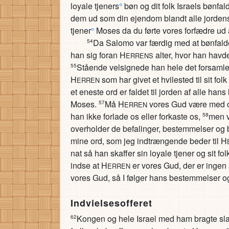
loyale tjeners
°
bøn og dit folk Israels bønfal
dem ud som din ejendom blandt alle jorden
tjener
°
Moses da du førte vores forfædre ud 
Da Salomo var færdig med at bønfal
54
han sig foran H
alter, hvor han hav
ERRENS
Stående velsignede han hele det forsamle
55
H
som har givet et hvilested til sit fo
ERREN
et eneste ord er faldet til jorden af alle han
Moses.
Må H
vores Gud være med os
57
ERREN
han ikke forlade os eller forkaste os,
men v
58
overholder de befalinger, bestemmelser og 
mine ord, som jeg indtrængende beder til H
nat så han skaffer sin loyale tjener og sit fol
indse at H
er vores Gud, der er inge
ERREN
vores Gud, så I følger hans bestemmelser og
Indvielsesofferet
Kongen og hele Israel med ham bragte slag
62