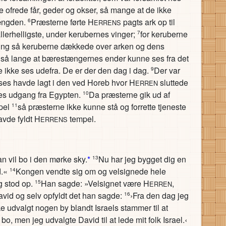
ofrede får, geder og okser, så mange at de ikke
mængden.
Præsterne førte H
pagts ark op til
6
ERRENS
allerhelligste, under kerubernes vinger;
for keruberne
7
ring så keruberne dækkede over arken og dens
så lange at bærestængernes ender kunne ses fra det
e ikke ses udefra. De er der den dag i dag.
Der var
9
oses havde lagt i den ved Horeb hvor H
sluttede
ERREN
res udgang fra Egypten.
Da præsterne gik ud af
10
pel
så præsterne ikke kunne stå og forrette tjeneste
11
vde fyldt H
tempel.
ERRENS
an vil bo i den mørke sky.
*
Nu har jeg bygget dig en
13
d.«
Kongen vendte sig om og velsignede hele
14
ng stod op.
Han sagde: »Velsignet være H
,
15
ERREN
 David og selv opfyldt det han sagde:
›Fra den dag jeg
16
kke udvalgt nogen by blandt Israels stammer til at
o, men jeg udvalgte David til at lede mit folk Israel.‹