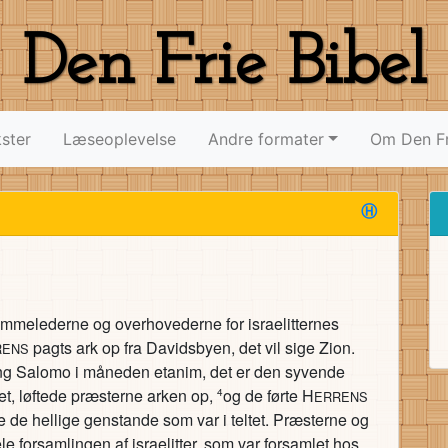
Den Frie Bibel
ster
Læseoplevelse
Andre formater
Om Den Fr
Ⓗ
ammelederne og overhovederne for israelitternes
pagts ark op fra Davidsbyen, det vil sige Zion.
RENS
kong Salomo i måneden etanim, det er den syvende
t, løftede præsterne arken op,
og de førte H
4
ERRENS
 de hellige genstande som var i teltet. Præsterne og
 forsamlingen af israelitter, som var forsamlet hos