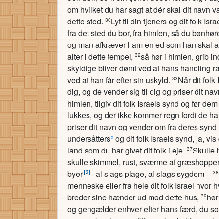
om hvilket du har sagt at dér skal dit navn 
dette sted.
Lyt til din tjeners og dit folk 
30
fra det sted du bor, fra himlen, så du bønhøre
og man afkræver ham en ed som han skal af
alter i dette tempel,
så hør i himlen, grib 
32
skyldige bliver dømt ved at hans handling r
ved at han får efter sin uskyld.
Når dit folk
33
dig, og de vender sig til dig og priser dit n
himlen, tilgiv dit folk Israels synd og før de
lukkes, og der ikke kommer regn fordi de ha
priser dit navn og vender om fra deres synd
undersåtters
°
og dit folk Israels synd, ja, vi
land som du har givet dit folk i eje.
Skulle 
37
skulle skimmel, rust, sværme af græshopper 
[3]
byer
– al slags plage, al slags sygdom –
38
menneske eller fra hele dit folk Israel hvor 
breder sine hænder ud mod dette hus,
hør
39
og gengælder enhver efter hans færd, du so
40