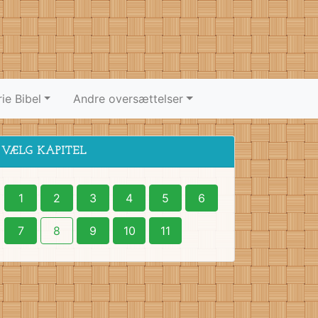
ie Bibel
Andre oversættelser
VÆLG KAPITEL
1
2
3
4
5
6
7
8
9
10
11