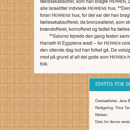
fællesskabsoffer, som han bragte H
, 
ERREN
alle israelitter indviede H
hus.
Den 
64
ERRENS
foran H
hus, for det var dér han bragt
ERRENS
fællesskabsofferet, da bronzealteret, som s
brændofferet, kornofferet og fedtet fra fælle
Salomo fejrede den gang festen samme
65
Hamath til Egyptens wadi – for H
vore
ERREN
den ottende dag lod han folket gå. De velsig
mod på grund af alt det gode som H
ha
ERREN
folk.
STATUS FOR D
Oversættelse: Jens 
Redigering: Trine Tøn
Nielsen
Dato for denne versi