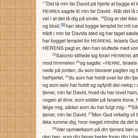
Det lå min far David på hjerte at bygge et t
17
H
sagde til min far David: ›Når det lå 
ERREN
vel i at det lå dig på sinde.
Dog er det ikke
19
[2]
og blod,
han skal bygge templet for mit na
trådt i min far Davids sted og har taget sæd
har bygget templet for H
, Israels Gu
ERRENS
HERENS pagt er, den han sluttede med vore
Salomo stillede sig foran H
al
22
ERRENS
mod himmelen
og sagde: »H
, Israel
23
ERRE
nede på jorden, du som bevarer pagten og tr
helhjertet,
du som har holdt over for din tj
24
og som selv har holdt og opfyldt det netop i
tjener, min far David, hvad du har lovet ham,
nogen af dine, som sidder på Israels trone,
følge mig, sådan som du har fulgt mig.‹
Så 
26
tjener, min far David.
Mon Gud virkelig vil
27
ikke rumme dig; hvor meget mindre da det te
Vær opmærksom på din tjeners bøn o
28
den bøn, som din tjener beder foran dig i da