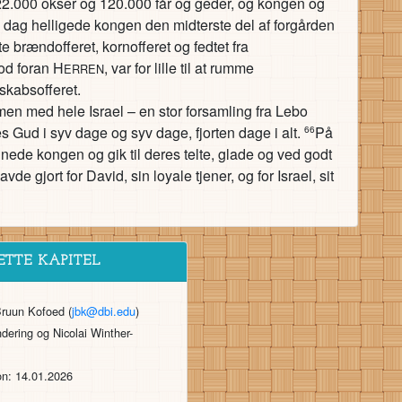
22.000 okser og 120.000 får og geder, og kongen og
dag helligede kongen den midterste del af forgården
e brændofferet, kornofferet og fedtet fra
tod foran H
, var for lille til at rumme
ERREN
sskabsofferet.
n med hele Israel – en stor forsamling fra Lebo
s Gud i syv dage og syv dage, fjorten dage i alt.
På
66
nede kongen og gik til deres telte, glade og ved godt
vde gjort for David, sin loyale tjener, og for Israel, sit
ETTE KAPITEL
Bruun Kofoed (
jbk@dbi.edu
)
dering og Nicolai Winther-
on: 14.01.2026