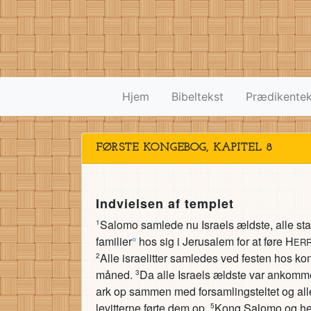
Hjem
Bibeltekst
Prædikentek
FØRSTE KONGEBOG, KAPITEL 8
Indvielsen af templet
Salomo samlede nu Israels ældste, alle st
1
familier
°
hos sig i Jerusalem for at føre H
ER
Alle israelitter samledes ved festen hos 
2
måned.
Da alle Israels ældste var ankomme
3
ark op sammen med forsamlingsteltet og alle
levitterne førte dem op.
Kong Salomo og hele
5