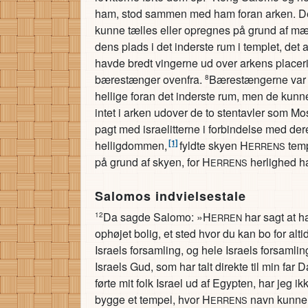
ham, stod sammen med ham foran arken. De 
kunne tælles eller opregnes på grund af 
dens plads i det inderste rum i templet, det 
havde bredt vingerne ud over arkens place
bærestænger ovenfra.
Bærestængerne var 
8
hellige foran det inderste rum, men de kunn
intet i arken udover de to stentavler som M
pagt med israelitterne i forbindelse med de
[1]
helligdommen,
fyldte skyen H
tem
ERRENS
på grund af skyen, for H
herlighed ha
ERRENS
Salomos indvielsestale
Da sagde Salomo: »H
har sagt at h
12
ERREN
ophøjet bolig, et sted hvor du kan bo for alti
Israels forsamling, og hele Israels forsamli
Israels Gud, som har talt direkte til min far
førte mit folk Israel ud af Egypten, har jeg i
bygge et tempel, hvor H
navn kunne b
ERRENS