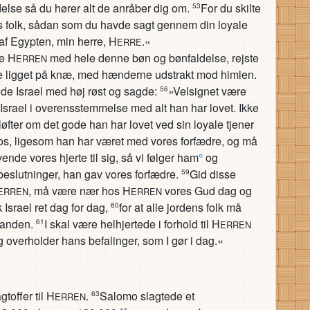
delse så du hører alt de anråber dig om.
For du skilte
53
s folk, sådan som du havde sagt gennem din loyale
af Egypten, min herre, H
.«
ERRE
de H
med hele denne bøn og bønfaldelse, rejste
ERREN
de ligget på knæ, med hænderne udstrakt mod himlen.
de Israel med høj røst og sagde:
»Velsignet være
56
lk Israel i overensstemmelse med alt han har lovet. Ikke
s løfter om det gode han har lovet ved sin loyale tjener
, ligesom han har været med vores forfædre, og må
ende vores hjerte til sig, så vi følger ham
°
og
beslutninger, han gav vores forfædre.
Gid disse
59
, må være nær hos H
vores Gud dag og
ERREN
ERREN
k Israel ret dag for dag,
for at alle jordens folk må
60
n anden.
I skal være helhjertede i forhold til H
61
ERREN
 overholder hans befalinger, som I gør i dag.«
toffer til H
.
Salomo slagtede et
63
ERREN