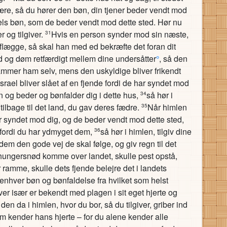
være, så du hører den bøn, din tjener beder vendt mod
Israels bøn, som de beder vendt mod dette sted. Hør nu
r og tilgiver.
Hvis en person synder mod sin næste,
31
lægge, så skal han med ed bekræfte det foran dit
ind og døm retfærdigt mellem dine undersåtter
°
, så den
ammer ham selv, mens den uskyldige bliver frikendt
 Israel bliver slået af en fjende fordi de har syndet mod
avn og beder og bønfalder dig i dette hus,
så hør i
34
m tilbage til det land, du gav deres fædre.
Når himlen
35
r syndet mod dig, og de beder vendt mod dette sted,
 fordi du har ydmyget dem,
så hør i himlen, tilgiv dine
36
s dem den gode vej de skal følge, og giv regn til det
hungersnød komme over landet, skulle pest opstå,
ramme, skulle dets fjende belejre det i landets
enhver bøn og bønfaldelse fra hvilket som helst
hver især er bekendt med plagen i sit eget hjerte og
 den da i himlen, hvor du bor, så du tilgiver, griber ind
m kender hans hjerte – for du alene kender alle