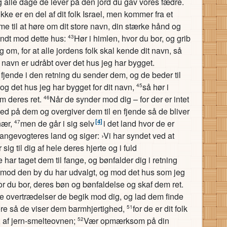
dig alle dage de lever på den jord du gav vores fædre.
ke er en del af dit folk Israel, men kommer fra et
mme til at høre om dit store navn, din stærke hånd og
endt mod dette hus:
Hør i himlen, hvor du bor, og grib
43
g om, for at alle jordens folk skal kende dit navn, så
it navn er udråbt over det hus jeg har bygget.
n fjende i den retning du sender dem, og de beder til
og det hus jeg har bygget for dit navn,
så hør i
45
m deres ret.
Når de synder mod dig – for der er intet
46
d på dem og overgiver dem til en fjende så de bliver
[4]
 nær,
men de går i sig selv
i det land hvor de er
47
fangevogteres land og siger: ›Vi har syndet ved at
sig til dig af hele deres hjerte og i fuld
 har taget dem til fange, og bønfalder dig i retning
 mod den by du har udvalgt, og mod det hus som jeg
or du bor, deres bøn og bønfaldelse og skaf dem ret.
 de overtrædelser de begik mod dig, og lad dem finde
tere så de viser dem barmhjertighed,
for de er dit folk
51
, af jern-smelteovnen;
Vær opmærksom på din
52