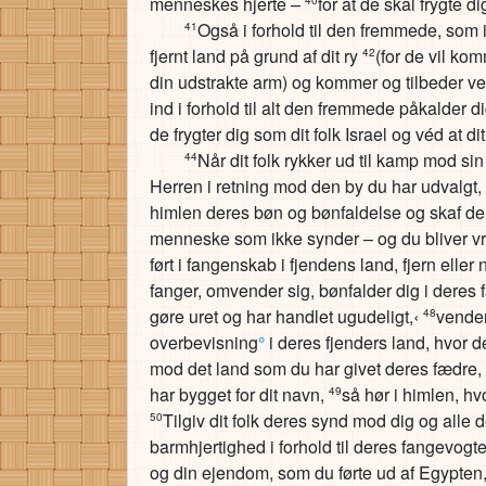
menneskes hjerte –
for at de skal frygte 
Også i forhold til den fremmede, som ik
41
fjernt land på grund af dit ry
(for de vil ko
42
din udstrakte arm) og kommer og tilbeder v
ind i forhold til alt den fremmede påkalder di
de frygter dig som dit folk Israel og véd at d
Når dit folk rykker ud til kamp mod si
44
Herren i retning mod den by du har udvalgt, 
himlen deres bøn og bønfaldelse og skaf de
menneske som ikke synder – og du bliver vre
ført i fangenskab i fjendens land, fjern eller
fanger, omvender sig, bønfalder dig i deres 
gøre uret og har handlet ugudeligt,‹
vender 
48
overbevisning
°
i deres fjenders land, hvor de
mod det land som du har givet deres fædre,
har bygget for dit navn,
så hør i himlen, hv
49
Tilgiv dit folk deres synd mod dig og alle
50
barmhjertighed i forhold til deres fangevog
og din ejendom, som du førte ud af Egypten