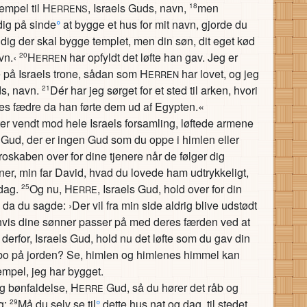
empel til H
, Israels Guds, navn,
men
18
ERRENS
dig på sinde
°
at bygge et hus for mit navn, gjorde du
 dig der skal bygge templet, men din søn, dit eget kød
vn.‹
H
har opfyldt det løfte han gav. Jeg er
20
ERREN
e på Israels trone, sådan som H
har lovet, og jeg
ERREN
ds, navn.
Dér har jeg sørget for et sted til arken, hvori
21
s fædre da han førte dem ud af Egypten.«
ter vendt mod hele Israels forsamling, løftede armene
s Gud, der er ingen Gud som du oppe i himlen eller
oskaben over for dine tjenere når de følger dig
ener, min far David, hvad du lovede ham udtrykkeligt,
 dag.
Og nu, H
, Israels Gud, hold over for din
25
ERRE
 da du sagde: ›Der vil fra min side aldrig blive udstødt
 hvis dine sønner passer på med deres færden ved at
derfor, Israels Gud, hold nu det løfte som du gav din
 bo på jorden? Se, himlen og himlenes himmel kan
mpel, jeg har bygget.
g bønfaldelse, H
Gud, så du hører det råb og
ERRE
g:
Må du selv se til
°
dette hus nat og dag, til stedet
29