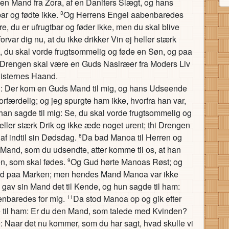
 en Mand fra Zora, af en Daniters Slægt, og hans
ar og fødte ikke.
Og Herrens Engel aabenbaredes
3
e, du er ufrugtbar og føder ikke, men du skal blive
orvar dig nu, at du ikke drikker Vin ej heller stærk
, du skal vorde frugtsommelig og føde en Søn, og paa
 Drengen skal være en Guds Nasiræer fra Moders Liv
ilisternes Haand.
d: Der kom en Guds Mand til mig, og hans Udseende
færdelig; og jeg spurgte ham ikke, hvorfra han var,
an sagde til mig: Se, du skal vorde frugtsommelig og
eller stærk Drik og ikke æde noget urent; thi Drengen
af indtil sin Dødsdag.
Da bad Manoa til Herren og
8
Mand, som du udsendte, atter komme til os, at han
en, som skal fødes.
Og Gud hørte Manoas Røst; og
9
 sad paa Marken; men hendes Mand Manoa var ikke
gav sin Mand det til Kende, og hun sagde til ham:
enbaredes for mig.
Da stod Manoa op og gik efter
11
e til ham: Er du den Mand, som talede med Kvinden?
Naar det nu kommer, som du har sagt, hvad skulle vi