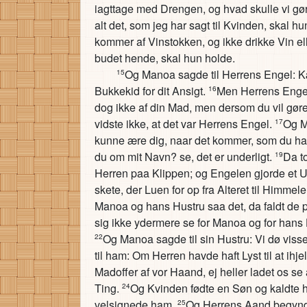
iagttage med Drengen, og hvad skulle vi g
alt det, som jeg har sagt til Kvinden, skal hu
kommer af Vinstokken, og ikke drikke Vin ell
budet hende, skal hun holde.
Og Manoa sagde til Herrens Engel: Kære
15
Bukkekid for dit Ansigt.
Men Herrens Engel
16
dog ikke af din Mad, men dersom du vil gøre
vidste ikke, at det var Herrens Engel.
Og M
17
kunne ære dig, naar det kommer, som du ha
du om mit Navn? se, det er underligt.
Da t
19
Herren paa Klippen; og Engelen gjorde et 
skete, der Luen for op fra Alteret til Himmele
Manoa og hans Hustru saa det, da faldt de p
sig ikke ydermere se for Manoa og for hans
Og Manoa sagde til sin Hustru: Vi dø visse
22
til ham: Om Herren havde haft Lyst til at ih
Madoffer af vor Haand, ej heller ladet os se
Ting.
Og Kvinden fødte en Søn og kaldte 
24
velsignede ham.
Og Herrens Aand begyndt
25