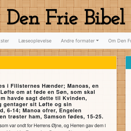
Den Frie Bibel
ster
Læseoplevelse
Andre formater
Om Den Fr
es i Filisternes Hænder; Manoas, en
 Løfte om at føde en Søn, som skal
om havde sagt dette til Kvinden,
gentager sit Løfte og sin
, 6-14; Manoa ofrer, Engelen
den trøster ham, Samson fødes, 15-25.
 som var ondt for Herrens Øjne, og Herren gav dem i