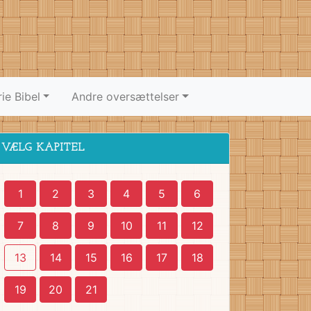
ie Bibel
Andre oversættelser
VÆLG KAPITEL
1
2
3
4
5
6
7
8
9
10
11
12
13
14
15
16
17
18
19
20
21