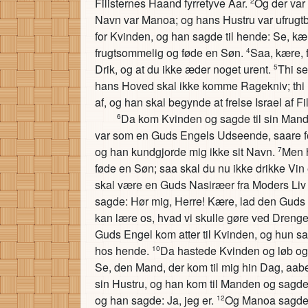
Filisternes Haand fyrretyve Aar.
Og der var
2
Navn var Manoa; og hans Hustru var ufrugtb
for Kvinden, og han sagde til hende: Se, kær
frugtsommelig og føde en Søn.
Saa, kære, f
4
Drik, og at du ikke æder noget urent.
Thi se
5
hans Hoved skal ikke komme Ragekniv; thi
af, og han skal begynde at frelse Israel af F
Da kom Kvinden og sagde til sin Man
6
var som en Guds Engels Udseende, saare for
og han kundgjorde mig ikke sit Navn.
Men h
7
føde en Søn; saa skal du nu ikke drikke Vin 
skal være en Guds Nasiræer fra Moders Liv 
sagde: Hør mig, Herre! Kære, lad den Guds 
kan lære os, hvad vi skulle gøre ved Dreng
Guds Engel kom atter til Kvinden, og hun
hos hende.
Da hastede Kvinden og løb og 
10
Se, den Mand, der kom til mig hin Dag, aab
sin Hustru, og han kom til Manden og sagd
og han sagde: Ja, jeg er.
Og Manoa sagde: 
12