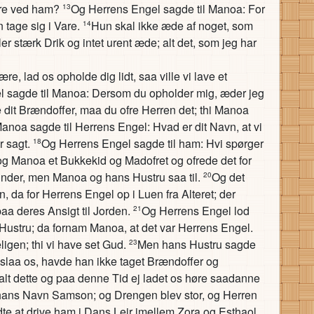
øre ved ham?
Og Herrens Engel sagde til Manoa: For
13
n tage sig i Vare.
Hun skal ikke æde af noget, som
14
er stærk Drik og intet urent æde; alt det, som jeg har
, lad os opholde dig lidt, saa ville vi lave et
 sagde til Manoa: Dersom du opholder mig, æder jeg
 dit Brændoffer, maa du ofre Herren det; thi Manoa
anoa sagde til Herrens Engel: Hvad er dit Navn, at vi
r sagt.
Og Herrens Engel sagde til ham: Hvi spørger
18
og Manoa et Bukkekid og Madofret og ofrede det for
Under, men Manoa og hans Hustru saa til.
Og det
20
n, da for Herrens Engel op i Luen fra Alteret; der
aa deres Ansigt til Jorden.
Og Herrens Engel lod
21
 Hustru; da fornam Manoa, at det var Herrens Engel.
ligen; thi vi have set Gud.
Men hans Hustru sagde
23
jelslaa os, havde han ikke taget Brændoffer og
 alt dette og paa denne Tid ej ladet os høre saadanne
hans Navn Samson; og Drengen blev stor, og Herren
e at drive ham i Dans Lejr imellem Zora og Esthaol.