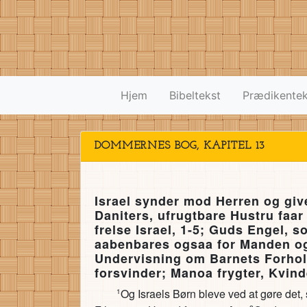
Hjem
Bibeltekst
Prædikentek
DOMMERNES BOG, KAPITEL 13
Israel synder mod Herren og giv
Daniters, ufrugtbare Hustru faar
frelse Israel, 1-5; Guds Engel, s
aabenbares ogsaa for Manden og 
Undervisning om Barnets Forhold
forsvinder; Manoa frygter, Kvin
Og Israels Børn bleve ved at gøre det,
1