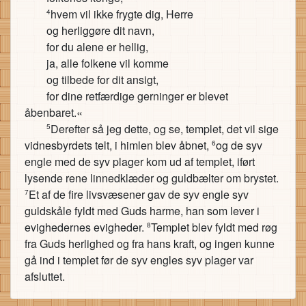
hvem vil ikke frygte dig, Herre
4
og herliggøre dit navn,
for du alene er hellig,
ja, alle folkene vil komme
og tilbede for dit ansigt,
for dine retfærdige gerninger er blevet
åbenbaret.«
Derefter så jeg dette, og se, templet, det vil sige
5
vidnesbyrdets telt, i himlen blev åbnet,
og de syv
6
engle med de syv plager kom ud af templet, iført
lysende rene linnedklæder og guldbælter om brystet.
Et af de fire livsvæsener gav de syv engle syv
7
guldskåle fyldt med Guds harme, han som lever i
evighedernes evigheder.
Templet blev fyldt med røg
8
fra Guds herlighed og fra hans kraft, og ingen kunne
gå ind i templet før de syv engles syv plager var
afsluttet.