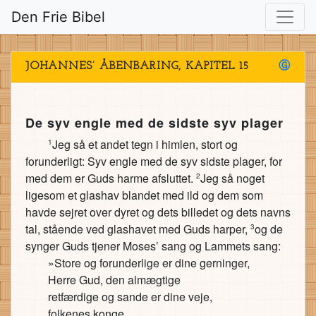
Den Frie Bibel
JOHANNES’ ÅBENBARING, KAPITEL 15
Ⓖ
De syv engle med de sidste syv plager
Jeg så et andet tegn i himlen, stort og
1
forunderligt: Syv engle med de syv sidste plager, for
med dem er Guds harme afsluttet.
Jeg så noget
2
ligesom et glashav blandet med ild og dem som
havde sejret over dyret og dets billedet og dets navns
tal, stående ved glashavet med Guds harper,
og de
3
synger Guds tjener Moses’ sang og Lammets sang:
»Store og forunderlige er dine gerninger,
Herre Gud, den almægtige
retfærdige og sande er dine veje,
folkenes konge,