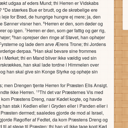
frækt udgaa af eders Mund; thi Herren er Vidskabs
e?
De stærkes Bue er brudt, og de skrøbelige ere
4
leje for Brød, de hungrige hungre ej mere; ja, den
e Sønner visner hen.
Herren er den, som døder og
6
ører op igen.
Herren er den, som gør fattig og gør rig,
7
højer;
han oprejser den ringe af Støvet, han ophøjer
8
s Fyrsterne og lade dem arve Ærens Trone; thi Jordens
Jorderige derpaa.
Han skal bevare sine frommes
9
 Mørket; thi en Mand bliver ikke vældig ved sin
orskrækkes, han skal lade tordne i Himmelen over
og han skal give sin Konge Styrke og ophøje sin
Hus; men Drengen tjente Herren for Præsten Elis Ansigt.
endte ikke Herren.
Thi det var Præsternes Vis med
13
da kom Præstens Dreng, naar Kødet kogte, og havde
 han stak i Kedlen eller i Gryden eller i Panden eller i
g Præsten dermed; saaledes gjorde de mod al Israel,
gjorde Røgoffer af Fedtet, da kom Præstens Dreng og
il at stege til Præsten; thi han vil ikke tage kogt Kød