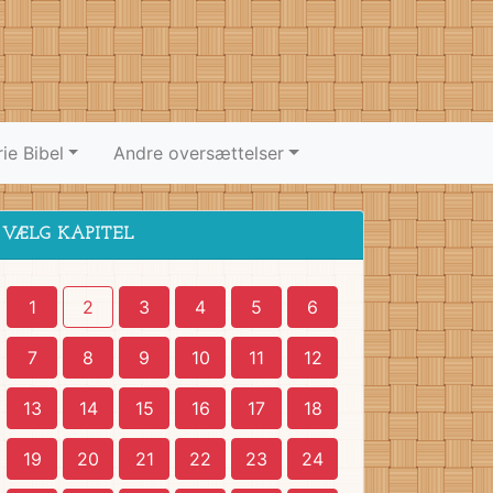
ie Bibel
Andre oversættelser
VÆLG KAPITEL
1
2
3
4
5
6
7
8
9
10
11
12
13
14
15
16
17
18
19
20
21
22
23
24