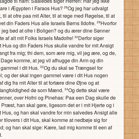
sagde til ham: Saaledes siger Herren: Har jeg ikke
vare i Ægypten i Faraos Hus?
Og jeg har udvalgt
28
il at ofre paa mit Alter, til at røge med Røgelse, til at
ivet din Faders Hus alle Israels Børns Ildofre.
Hvorfor
29
m jeg bød at ofre i Boligen? og du ærer dine Sønner
e af alt mit Folks Israels Madofre!
Derfor siger
30
it Hus og din Faders Hus skulle vandre for mit Ansigt
angt fra mig; thi dem, som ære mig, vil jeg ære, og de,
 Dage komme, at jeg vil afhugge din Arm og din
 gammel i dit Hus.
Og du skal se Trængsel for
32
 vel; og der skal ingen gammel være i dit Hus nogen
dig fra mit Alter til at fortære dine Øjne og at
s Mangfoldighed dø som Mænd.
Og dette skal være
34
ønner, over Hofni og Pinehas: Paa een Dag skulle de
 Præst, han skal gøre, ligesom det er i mit Hjerte og i
t Hus, og han skal vandre for min salvedes Ansigt alle
r tilovers i dit Hus, skal komme at nedbøje sig for
d; og han skal sige: Kære, lad mig komme til een af
.