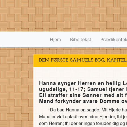
Hjem
Bibeltekst
Prædikentek
DEN FØRSTE SAMUELS BOG, KAPITEL
Hanna synger Herren en hellig L
ugudelige, 11-17; Samuel tjener 
Eli straffer sine Sønner med alt
Mand forkynder svare Domme ove
Da bad Hanna og sagde: Mit Hjerte har 
1
Mund er vidt opladt over mine Fjender, thi j
som Herren; thi der er ingen foruden dig o