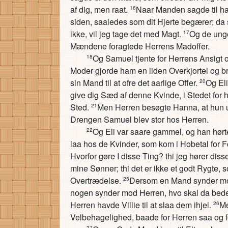
af dig, men raat.
Naar Manden sagde til ham
16
siden, saaledes som dit Hjerte begærer; da 
ikke, vil jeg tage det med Magt.
Og de unge
17
Mændene foragtede Herrens Madoffer.
Og Samuel tjente for Herrens Ansigt og
18
Moder gjorde ham en liden Overkjortel og br
sin Mand til at ofre det aarlige Offer.
Og El
20
give dig Sæd af denne Kvinde, i Stedet for 
Sted.
Men Herren besøgte Hanna, at hun u
21
Drengen Samuel blev stor hos Herren.
Og Eli var saare gammel, og han hørte
22
laa hos de Kvinder, som kom i Hobetal for
Hvorfor gøre I disse Ting? thi jeg hører dis
mine Sønner; thi det er ikke et godt Rygte, 
Overtrædelse.
Dersom en Mand synder m
25
nogen synder mod Herren, hvo skal da bede 
Herren havde Villie til at slaa dem ihjel.
Me
26
Velbehagelighed, baade for Herren saa og 
27