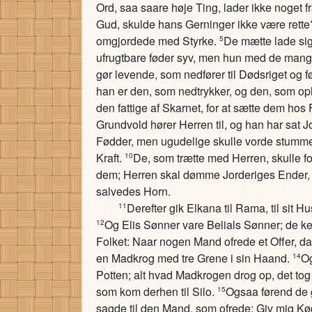
Ord, saa saare høje Ting, lader ikke noget 
Gud, skulde hans Gerninger ikke være rett
omgjordede med Styrke.
De mætte lade sig 
5
ufrugtbare føder syv, men hun med de mang
gør levende, som nedfører til Dødsriget og f
han er den, som nedtrykker, og den, som op
den fattige af Skarnet, for at sætte dem ho
Grundvold hører Herren til, og han har sat 
Fødder, men ugudelige skulle vorde stumme i
Kraft.
De, som trætte med Herren, skulle f
10
dem; Herren skal dømme Jorderiges Ender, 
salvedes Horn.
Derefter gik Elkana til Rama, til sit 
11
Og Elis Sønner vare Belials Sønner; de k
12
Folket: Naar nogen Mand ofrede et Offer, 
en Madkrog med tre Grene i sin Haand.
Og
14
Potten; alt hvad Madkrogen drog op, det to
som kom derhen til Silo.
Ogsaa førend de 
15
sagde til den Mand, som ofrede: Giv mig Kød t