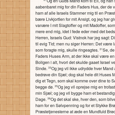
Og en Guds Mand kom til Eli, og han 
aabenbaret mig for din Faders Hus, der de 
ham af alle Israels Stammer mig til en Præst, t
bære Livkjortlen for mit Ansigt, og jeg har g
vanære I mit Slagtoffer og mit Madoffer, so
mere end mig, idet I fede eder med det bedst
Herren, Israels Gud: Vistnok har jeg sagt: D
til evig Tid; men nu siger Herren: Det være l
som foragte mig, skulle ringeagtes.
Se, de
31
Faders Huses Arm, at der ikke skal være en
Boligen i alt, hvori det skulde gaaet Israel
Sinde.
Og jeg vil ikke udrydde hver Mand af 
33
bedrøve din Sjæl; dog skal hele dit Huse
dig et Tegn, som skal komme over dine to S
begge dø.
Og jeg vil oprejse mig en trofast
35
min Sjæl; og jeg vil bygge ham et bestandig
Dage.
Og det skal ske, hver den, som blive
36
ham for en Sølvpenning og for et Stykke Brø
Præstetjenesterne at æde en Mundfuld Brød