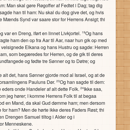
: Man skal gøre Røgoffer af Fedtet i Dag; tag dig
sagde han til ham: Nu skal du dog give det, og hvis
 Mænds Synd var saare stor for Herrens Ansigt; thi
 var en Dreng, iført en linnet Livkjortel.
Og hans
19
agte ham den op fra Aar til Aar, naar hun gik op med
i velsignede Elkana og hans Hustru og sagde: Herren
ham, som begæredes for Herren, og de gik til deres
ndfangede og fødte tre Sønner og to Døtre; og
 alt det, hans Sønner gjorde mod al Israel, og at de
 Forsamlingens Pauluns Dør.
Og han sagde til dem:
23
se eders onde Handeler af alt dette Folk.
Ikke saa,
24
som jeg hører; I komme Herrens Folk til at begaa
od en Mand, da skal Gud dømme ham; men dersom
for ham? Men de hørte ikke deres Faders Røst; thi
n Drengen Samuel tiltog i Alder og i
for Menneskene.