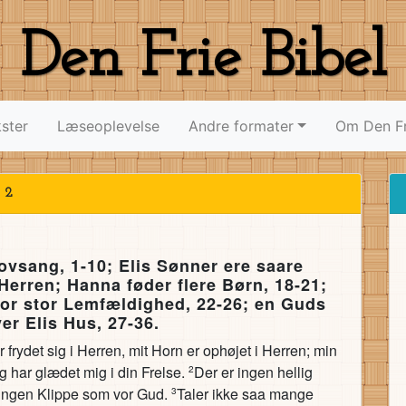
Den Frie Bibel
ster
Læseoplevelse
Andre formater
Om Den Fr
 2
ovsang, 1-10; Elis Sønner ere saare
Herren; Hanna føder flere Børn, 18-21;
 for stor Lemfældighed, 22-26; en Guds
r Elis Hus, 27-36.
frydet sig i Herren, mit Horn er ophøjet i Herren; min
eg har glædet mig i din Frelse.
Der er ingen hellig
2
g ingen Klippe som vor Gud.
Taler ikke saa mange
3