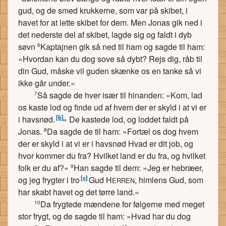
gud, og de smed krukkerne, som var på skibet, i
havet for at lette skibet for dem. Men Jonas gik ned i
det nederste del af skibet, lagde sig og faldt i dyb
søvn
Kaptajnen gik så ned til ham og sagde til ham:
6
»Hvordan kan du dog sove så dybt? Rejs dig, råb til
din Gud, måske vil guden skænke os en tanke så vi
ikke går under.«
Så sagde de hver især til hinanden: »Kom, lad
7
os kaste lod og finde ud af hvem der er skyld i at vi er
[b]
i havsnød.
« De kastede lod, og loddet faldt på
Jonas.
Da sagde de til ham: »Fortæl os dog hvem
8
der er skyld i at vi er i havsnød Hvad er dit job, og
hvor kommer du fra? Hvilket land er du fra, og hvilket
folk er du af?«
Han sagde til dem: »Jeg er hebræer,
9
[c]
og jeg frygter i tro
Gud H
, himlens Gud, som
ERREN
har skabt havet og det tørre land.«
Da frygtede mændene for følgerne med meget
10
stor frygt, og de sagde til ham: »Hvad har du dog