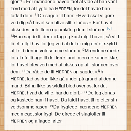
gjort?« For mændene havde fået at vide at han var i
færd med at flygte fra H
, for det havde han
ERREN
fortalt dem.
De sagde til ham: »Hvad skal vi gøre
11
ved dig så havet kan blive stille for os.« For havet
[d]
piskedes hele tiden op omkring dem i stormen.
Han sagde til dem: »Tag og kast mig i havet, så vil I
12
få et roligt hav, for jeg ved at det er mig der er skyld i
at I er i denne voldsomme storm.«
Mændene roede
13
for at nå tilbage til det tørre land, men de kunne ikke,
for havet blev ved med at piskes op af i stormen over
dem.
Da råbte de til H
og sagde: »Åh,
14
ERREN
H
, lad os dog ikke gå under på grund af denne
ERRE
mand. Bring ikke uskyldigt blod over os, for du,
H
, hvad du ville, har du gjort.«
De tog Jonas
15
ERRE
og kastede ham i havet. Da faldt havet til ro efter sin
voldsomme rasen.
Da frygtede mændene H
16
ERREN
med meget stor frygt. De ofrede et slagtoffer til
H
og aflagde løfter.
ERREN