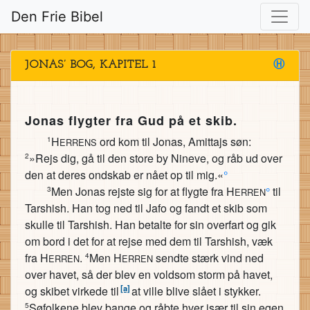
Den Frie Bibel
JONAS’ BOG, KAPITEL 1
Ⓗ
Jonas flygter fra Gud på et skib.
H
ord kom til Jonas, Amittajs søn:
1
ERRENS
»Rejs dig, gå til den store by Nineve, og råb ud over
2
den at deres ondskab er nået op til mig.«
°
Men Jonas rejste sig for at flygte fra H
°
til
3
ERREN
Tarshish. Han tog ned til Jafo og fandt et skib som
skulle til Tarshish. Han betalte for sin overfart og gik
om bord i det for at rejse med dem til Tarshish, væk
fra H
.
Men H
sendte stærk vind ned
4
ERREN
ERREN
over havet, så der blev en voldsom storm på havet,
[a]
og skibet virkede til
at ville blive slået i stykker.
Søfolkene blev bange og råbte hver især til sin egen
5