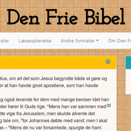
Den Frie Bibel
ster
Læseoplevelse
Andre formater
Om Den Fr
Ⓖ
ilus, om alt det som Jesus begyndte både at gøre og
fter at han havde givet apostlene, som han havde
n sig også levende for dem med mange beviser idet han
[2]
 der hører til Guds rige.
Mens han var sammen med
4
e vige fra Jerusalem, men skulde afvente det
g tale om,
for Johannes døbte med vand; men I skal
5
ge.«
Mens de nu var forsamlede, spurgte de ham:
6