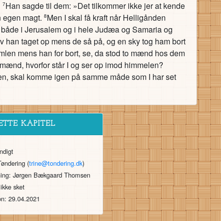
«
Han sagde til dem: »Det tilkommer ikke jer at kende
7
in egen magt.
Men I skal få kraft når Helligånden
8
r både i Jerusalem og i hele Judæa og Samaria og
v han taget op mens de så på, og en sky tog ham bort
mlen mens han for bort, se, da stod to mænd hos dem
 mænd, hvorfor står I og ser op imod himmelen?
imlen, skal komme igen på samme måde som I har set
ETTE KAPITEL
ndigt
Tøndering (
trine@tondering.dk
)
ning: Jørgen Bækgaard Thomsen
 ikke sket
on: 29.04.2021