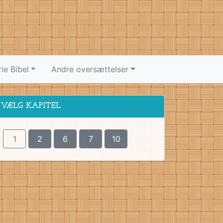
ie Bibel
Andre oversættelser
VÆLG KAPITEL
1
2
6
7
10