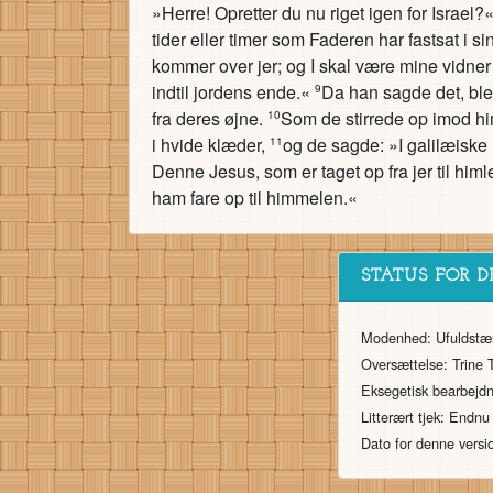
»Herre! Opretter du nu riget igen for Israel?
tider eller timer som Faderen har fastsat i s
kommer over jer; og I skal være mine vidne
indtil jordens ende.«
Da han sagde det, ble
9
fra deres øjne.
Som de stirrede op imod hi
10
i hvide klæder,
og de sagde: »I galilæiske
11
Denne Jesus, som er taget op fra jer til h
ham fare op til himmelen.«
STATUS FOR D
Modenhed: Ufuldstæ
Oversættelse: Trine 
Eksegetisk bearbejd
Litterært tjek: Endnu
Dato for denne versi