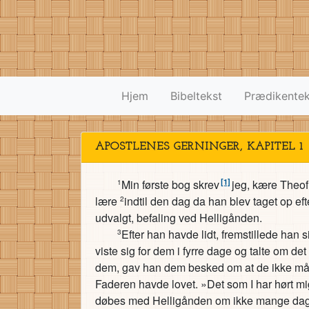
Hjem
Bibeltekst
Prædikentek
APOSTLENES GERNINGER, KAPITEL 1
[1]
Min første bog skrev
jeg, kære Theof
1
lære
indtil den dag da han blev taget op e
2
udvalgt, befaling ved Helligånden.
Efter han havde lidt, fremstillede ha
3
viste sig for dem i fyrre dage og talte om det
dem, gav han dem besked om at de ikke mått
Faderen havde lovet. »Det som I har hørt mi
døbes med Helligånden om ikke mange da