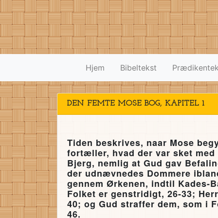
Hjem
Bibeltekst
Prædikentek
DEN FEMTE MOSE BOG, KAPITEL 1
Tiden beskrives, naar Mose beg
fortæller, hvad der var sket med I
Bjerg, nemlig at Gud gav Befalin
der udnævnedes Dommere iblandt 
gennem Ørkenen, indtil Kades-B
Folket er genstridigt, 26-33; He
40; og Gud straffer dem, som i F
46.