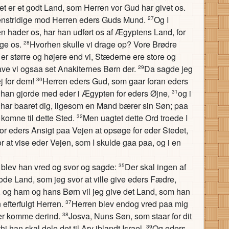
et er et godt Land, som Herren vor Gud har givet os.
 genstridige mod Herren eders Guds Mund.
Og I
27
en hader os, har han udført os af Ægyptens Land, for
gge os.
Hvorhen skulle vi drage op? Vore Brødre
28
 er større og højere end vi, Stæderne ere store og
ve vi ogsaa set Anakiternes Børn der.
Da sagde jeg
29
ej for dem!
Herren eders Gud, som gaar foran eders
30
m han gjorde med eder i Ægypten for eders Øjne,
og i
31
 har baaret dig, ligesom en Mand bærer sin Søn; paa
e komne til dette Sted.
Men uagtet dette Ord troede I
32
for eders Ansigt paa Vejen at opsøge for eder Stedet,
for at vise eder Vejen, som I skulde gaa paa, og i en
 blev han vred og svor og sagde:
Der skal ingen af
35
de Land, som jeg svor at ville give eders Fædre,
, og ham og hans Børn vil jeg give det Land, som han
 efterfulgt Herren.
Herren blev endog vred paa mig
37
ler komme derind.
Josva, Nuns Søn, som staar for dit
38
 han skal dele det til Arv iblandt Israel.
Og eders
39