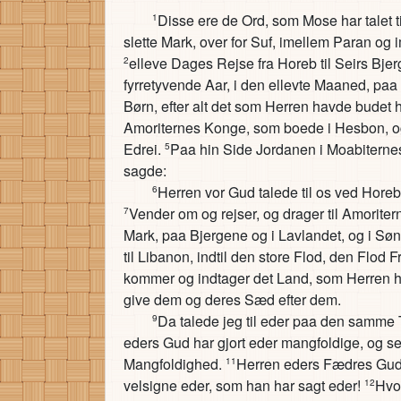
Disse ere de Ord, som Mose har talet t
1
slette Mark, over for Suf, imellem Paran o
elleve Dages Rejse fra Horeb til Seirs Bje
2
fyrretyvende Aar, i den ellevte Maaned, paa
Børn, efter alt det som Herren havde budet 
Amoriternes Konge, som boede i Hesbon, o
Edrei.
Paa hin Side Jordanen i Moabitern
5
sagde:
Herren vor Gud talede til os ved Hore
6
Vender om og rejser, og drager til Amoriter
7
Mark, paa Bjergene og i Lavlandet, og i Sø
til Libanon, indtil den store Flod, den Flod F
kommer og indtager det Land, som Herren ha
give dem og deres Sæd efter dem.
Da talede jeg til eder paa den samme
9
eders Gud har gjort eder mangfoldige, og se
Mangfoldighed.
Herren eders Fædres Gud l
11
velsigne eder, som han har sagt eder!
Hvo
12