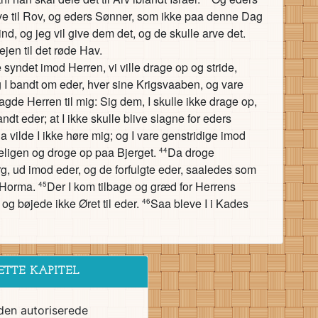
ive til Rov, og eders Sønner, som ikke paa denne Dag
nd, og jeg vil give dem det, og de skulle arve det.
ejen til det røde Hav.
 syndet imod Herren, vi ville drage op og stride,
I bandt om eder, hver sine Krigsvaaben, og vare
gde Herren til mig: Sig dem, I skulle ikke drage op,
landt eder; at I ikke skulle blive slagne for eders
a vilde I ikke høre mig; og I vare genstridige imod
ligen og droge op paa Bjerget.
Da droge
44
 ud imod eder, og de forfulgte eder, saaledes som
l Horma.
Der I kom tilbage og græd for Herrens
45
og bøjede ikke Øret til eder.
Saa bleve I i Kades
46
ETTE KAPITEL
den autoriserede