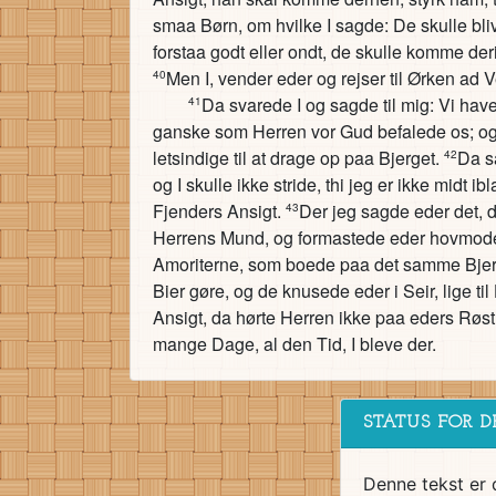
smaa Børn, om hvilke I sagde: De skulle bl
forstaa godt eller ondt, de skulle komme deri
Men I, vender eder og rejser til Ørken ad V
40
Da svarede I og sagde til mig: Vi have
41
ganske som Herren vor Gud befalede os; og 
letsindige til at drage op paa Bjerget.
Da sa
42
og I skulle ikke stride, thi jeg er ikke midt ib
Fjenders Ansigt.
Der jeg sagde eder det, d
43
Herrens Mund, og formastede eder hovmode
Amoriterne, som boede paa det samme Bjerg,
Bier gøre, og de knusede eder i Seir, lige ti
Ansigt, da hørte Herren ikke paa eders Røst 
mange Dage, al den Tid, I bleve der.
STATUS FOR D
Denne tekst er 