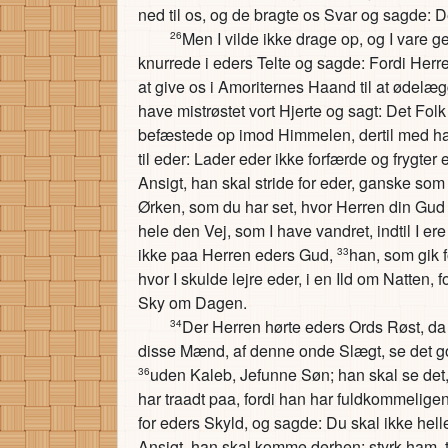
ned til os, og de bragte os Svar og sagde: D
Men I vilde ikke drage op, og I vare
26
knurrede i eders Telte og sagde: Fordi Herr
at give os i Amoriternes Haand til at ødelæ
have mistrøstet vort Hjerte og sagt: Det Folk
befæstede op imod Himmelen, dertil med ha
til eder: Lader eder ikke forfærde og frygter 
Ansigt, han skal stride for eder, ganske so
Ørken, som du har set, hvor Herren din Gud
hele den Vej, som I have vandret, indtil I er
ikke paa Herren eders Gud,
han, som gik 
33
hvor I skulde lejre eder, i en Ild om Natten, 
Sky om Dagen.
Der Herren hørte eders Ords Røst, da
34
disse Mænd, af denne onde Slægt, se det go
uden Kaleb, Jefunne Søn; han skal se det
36
har traadt paa, fordi han har fuldkommeligen
for eders Skyld, og sagde: Du skal ikke hel
Ansigt, han skal komme derhen; styrk ham, thi