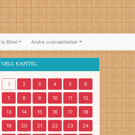
ie Bibel
Andre oversættelser
VÆLG KAPITEL
1
2
3
4
5
6
7
8
9
10
11
12
13
14
15
16
17
18
19
20
21
22
23
24