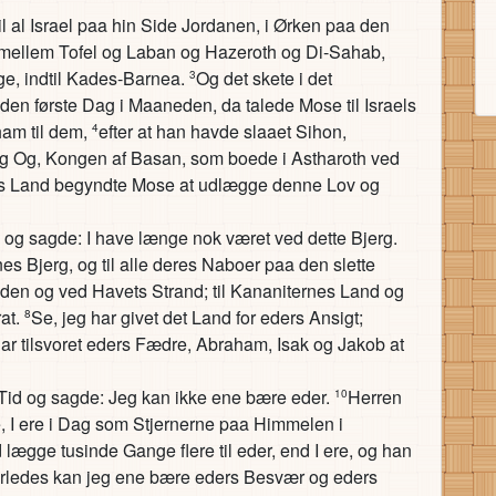
il al Israel paa hin Side Jordanen, i Ørken paa den
g imellem Tofel og Laban og Hazeroth og Di-Sahab,
rge, indtil Kades-Barnea.
Og det skete i det
3
 den første Dag i Maaneden, da talede Mose til Israels
ham til dem,
efter at han havde slaaet Sihon,
4
g Og, Kongen af Basan, som boede i Astharoth ved
es Land begyndte Mose at udlægge denne Lov og
b og sagde: I have længe nok været ved dette Bjerg.
nes Bjerg, og til alle deres Naboer paa den slette
nden og ved Havets Strand; til Kananiternes Land og
rat.
Se, jeg har givet det Land for eders Ansigt;
8
r tilsvoret eders Fædre, Abraham, Isak og Jakob at
 Tid og sagde: Jeg kan ikke ene bære eder.
Herren
10
, I ere i Dag som Stjernerne paa Himmelen i
ægge tusinde Gange flere til eder, end I ere, og han
rledes kan jeg ene bære eders Besvær og eders