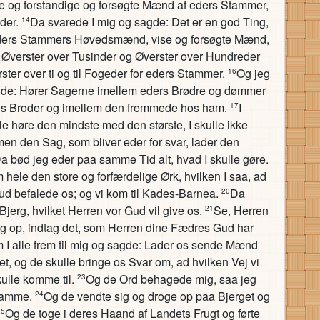
se og forstandige og forsøgte Mænd af eders Stammer,
eder.
Da svarede I mig og sagde: Det er en god Ting,
14
eders Stammers Høvedsmænd, vise og forsøgte Mænd,
 Øverster over Tusinder og Øverster over Hundreder
ster over ti og til Fogeder for eders Stammer.
Og jeg
16
e: Hører Sagerne imellem eders Brødre og dømmer
s Broder og imellem den fremmede hos ham.
I
17
e høre den mindste med den største, I skulle ikke
men den Sag, som bliver eder for svar, lader den
a bød jeg eder paa samme Tid alt, hvad I skulle gøre.
 hele den store og forfærdelige Ørk, hvilken I saa, ad
ud befalede os; og vi kom til Kades-Barnea.
Da
20
 Bjerg, hvilket Herren vor Gud vil give os.
Se, Herren
21
drag op, indtag det, som Herren dine Fædres Gud har
 I alle frem til mig og sagde: Lader os sende Mænd
t, og de skulle bringe os Svar om, ad hvilken Vej vi
ulle komme til.
Og de Ord behagede mig, saa jeg
23
Stamme.
Og de vendte sig og droge op paa Bjerget og
24
Og de toge i deres Haand af Landets Frugt og førte
25