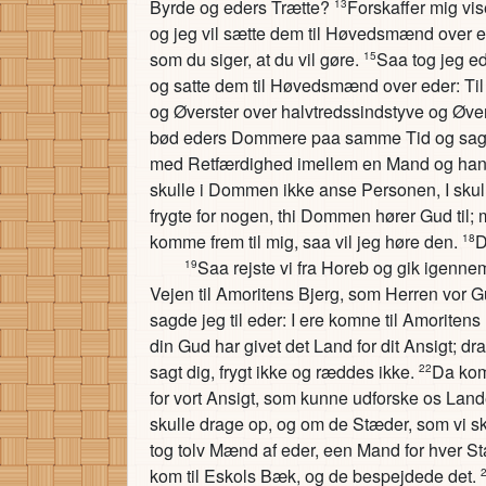
Byrde og eders Trætte?
Forskaffer mig vi
13
og jeg vil sætte dem til Høvedsmænd over 
som du siger, at du vil gøre.
Saa tog jeg 
15
og satte dem til Høvedsmænd over eder: Til
og Øverster over halvtredssindstyve og Øver
bød eders Dommere paa samme Tid og sagd
med Retfærdighed imellem en Mand og han
skulle i Dommen ikke anse Personen, I skull
frygte for nogen, thi Dommen hører Gud til; 
komme frem til mig, saa vil jeg høre den.
D
18
Saa rejste vi fra Horeb og gik igennem
19
Vejen til Amoritens Bjerg, som Herren vor G
sagde jeg til eder: I ere komne til Amoritens
din Gud har givet det Land for dit Ansigt; 
sagt dig, frygt ikke og ræddes ikke.
Da kom
22
for vort Ansigt, som kunne udforske os Lande
skulle drage op, og om de Stæder, som vi sk
tog tolv Mænd af eder, een Mand for hver 
kom til Eskols Bæk, og de bespejdede det.