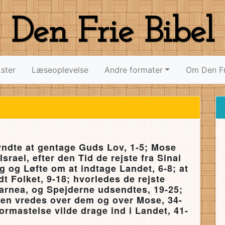
Den Frie Bibel
ster
Læseoplevelse
Andre formater
Om Den Fr
yndte at gentage Guds Lov, 1-5; Mose
srael, efter den Tid de rejste fra Sinai
g og Løfte om at indtage Landet, 6-8; at
Folket, 9-18; hvorledes de rejste
arnea, og Spejderne udsendtes, 19-25;
rren vredes over dem og over Mose, 34-
ormastelse vilde drage ind i Landet, 41-