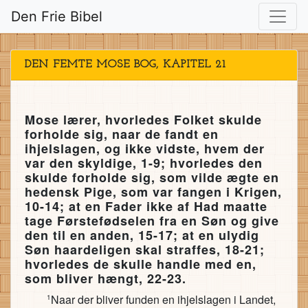
Den Frie Bibel
DEN FEMTE MOSE BOG, KAPITEL 21
Mose lærer, hvorledes Folket skulde
forholde sig, naar de fandt en
ihjelslagen, og ikke vidste, hvem der
var den skyldige, 1-9; hvorledes den
skulde forholde sig, som vilde ægte en
hedensk Pige, som var fangen i Krigen,
10-14; at en Fader ikke af Had maatte
tage Førstefødselen fra en Søn og give
den til en anden, 15-17; at en ulydig
Søn haardeligen skal straffes, 18-21;
hvorledes de skulle handle med en,
som bliver hængt, 22-23.
Naar der bliver funden en ihjelslagen i Landet,
1