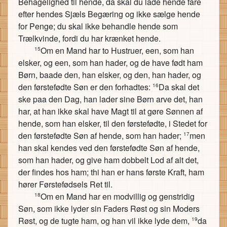
Behagelighed til hende, da skal du lade hende fare
efter hendes Sjæls Begæring og ikke sælge hende
for Penge; du skal ikke behandle hende som
Trælkvinde, fordi du har krænket hende.
Om en Mand har to Hustruer, een, som han
15
elsker, og een, som han hader, og de have født ham
Børn, baade den, han elsker, og den, han hader, og
den førstefødte Søn er den forhadtes:
Da skal det
16
ske paa den Dag, han lader sine Børn arve det, han
har, at han ikke skal have Magt til at gøre Sønnen af
hende, som han elsker, til den førstefødte, i Stedet for
den førstefødte Søn af hende, som han hader;
men
17
han skal kendes ved den førstefødte Søn af hende,
som han hader, og give ham dobbelt Lod af alt det,
der findes hos ham; thi han er hans første Kraft, ham
hører Førstefødsels Ret til.
Om en Mand har en modvillig og genstridig
18
Søn, som ikke lyder sin Faders Røst og sin Moders
Røst, og de tugte ham, og han vil ikke lyde dem,
da
19