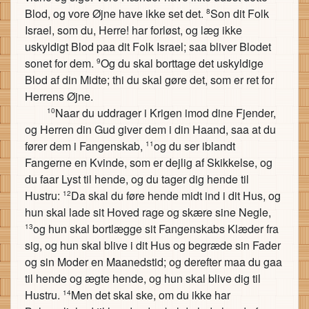
Blod, og vore Øjne have ikke set det.
Son dit Folk
8
Israel, som du, Herre! har forløst, og læg ikke
uskyldigt Blod paa dit Folk Israel; saa bliver Blodet
sonet for dem.
Og du skal borttage det uskyldige
9
Blod af din Midte; thi du skal gøre det, som er ret for
Herrens Øjne.
Naar du uddrager i Krigen imod dine Fjender,
10
og Herren din Gud giver dem i din Haand, saa at du
fører dem i Fangenskab,
og du ser iblandt
11
Fangerne en Kvinde, som er dejlig af Skikkelse, og
du faar Lyst til hende, og du tager dig hende til
Hustru:
Da skal du føre hende midt ind i dit Hus, og
12
hun skal lade sit Hoved rage og skære sine Negle,
og hun skal bortlægge sit Fangenskabs Klæder fra
13
sig, og hun skal blive i dit Hus og begræde sin Fader
og sin Moder en Maanedstid; og derefter maa du gaa
til hende og ægte hende, og hun skal blive dig til
Hustru.
Men det skal ske, om du ikke har
14