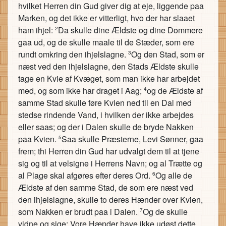
hvilket Herren din Gud giver dig at eje, liggende paa
Marken, og det ikke er vitterligt, hvo der har slaaet
ham ihjel:
Da skulle dine Ældste og dine Dommere
2
gaa ud, og de skulle maale til de Stæder, som ere
rundt omkring den ihjelslagne.
Og den Stad, som er
3
næst ved den ihjelslagne, den Stads Ældste skulle
tage en Kvie af Kvæget, som man ikke har arbejdet
med, og som ikke har draget i Aag;
og de Ældste af
4
samme Stad skulle føre Kvien ned til en Dal med
stedse rindende Vand, i hvilken der ikke arbejdes
eller saas; og der i Dalen skulle de bryde Nakken
paa Kvien.
Saa skulle Præsterne, Levi Sønner, gaa
5
frem; thi Herren din Gud har udvalgt dem til at tjene
sig og til at velsigne i Herrens Navn; og al Trætte og
al Plage skal afgøres efter deres Ord.
Og alle de
6
Ældste af den samme Stad, de som ere næst ved
den ihjelslagne, skulle to deres Hænder over Kvien,
som Nakken er brudt paa i Dalen.
Og de skulle
7
vidne og sige: Vore Hænder have ikke udøst dette