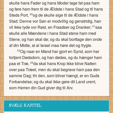
skulle hans Fader og hans Moder tage fat paa ham
og føre ham frem til de Ældste i hans Stad og til hans
Steds Port,
og de skulle sige til de Ældste i hans
20
Stad: Denne vor Søn er modvillig og genstridig, han
vil ikke lyde vor Røst, en Fraadser og Dranker;
saa
21
skulle alle Mændene i hans Stad stene ham med
Stene, og han skal dø; og du skal borttage den onde
af din Midte, at al Israel maa høre det og frygte.
Og naar en Mand har gjort en Synd, som har
22
fortjent Dødsdom, og han dødes, og du hænger ham
paa et Træ,
da skal hans Krop ikke blive Natten
23
over paa Træet, men du skal begrave ham paa den
samme Dag; thi den, som bliver hængt, er en Guds
Forbandelse; og du skal ikke gøre dit Land urent,
som Herren din Gud giver dig til Arv.
BVÆLG KAPITEL