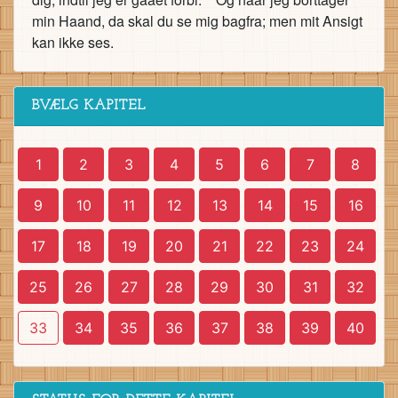
min Haand, da skal du se mig bagfra; men mit Ansigt
kan ikke ses.
BVÆLG KAPITEL
1
2
3
4
5
6
7
8
9
10
11
12
13
14
15
16
17
18
19
20
21
22
23
24
25
26
27
28
29
30
31
32
33
34
35
36
37
38
39
40