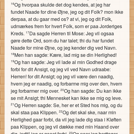
Og hvorpaa skulde det dog kendes, at jeg har
16
fundet Naade for dine Øjne, jeg og dit Folk? mon ikke
derpaa, at du gaar med os? at vi, jeg og dit Folk,
udmærkes frem for hvert Folk, som er paa Jorderiges
Kreds.
Da sagde Herren til Mose: Jeg vil ogsaa
17
gøre dette Ord, som du har talet; thi du har fundet
Naade for mine Øjne, og jeg kender dig ved Navn.
Men han sagde: Kære, lad mig se din Herlighed!
18
Og han sagde: Jeg vil lade al min Godhed drage
19
forbi for dit Ansigt, og jeg vil ved Navn udraabe:
Herren! for dit Ansigt; og jeg vil være den naadig,
hvem jeg er naadig, og forbarme mig over den, hvem
jeg forbarmer mig over.
Og han sagde: Du kan ikke
20
se mit Ansigt; thi Mennesket kan ikke se mig og leve.
Og Herren sagde: Se, her er et Sted hos mig, og du
21
skal staa paa Klippen.
Og det skal ske, naar min
22
Herlighed gaar forbi, da vil jeg lade dig staa i Kløften
paa Klippen, og jeg vil dække med min Haand over
dig, indtil jeg er gaaet forbi.
Og naar jeg borttager
23