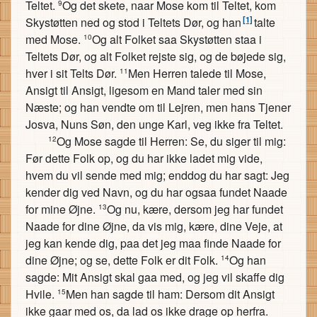
Teltet.
Og det skete, naar Mose kom til Teltet, kom
9
[1]
Skystøtten ned og stod i Teltets Dør, og han
talte
med Mose.
Og alt Folket saa Skystøtten staa i
10
Teltets Dør, og alt Folket rejste sig, og de bøjede sig,
hver i sit Telts Dør.
Men Herren talede til Mose,
11
Ansigt til Ansigt, ligesom en Mand taler med sin
Næste; og han vendte om til Lejren, men hans Tjener
Josva, Nuns Søn, den unge Karl, veg ikke fra Teltet.
Og Mose sagde til Herren: Se, du siger til mig:
12
Før dette Folk op, og du har ikke ladet mig vide,
hvem du vil sende med mig; enddog du har sagt: Jeg
kender dig ved Navn, og du har ogsaa fundet Naade
for mine Øjne.
Og nu, kære, dersom jeg har fundet
13
Naade for dine Øjne, da vis mig, kære, dine Veje, at
jeg kan kende dig, paa det jeg maa finde Naade for
dine Øjne; og se, dette Folk er dit Folk.
Og han
14
sagde: Mit Ansigt skal gaa med, og jeg vil skaffe dig
Hvile.
Men han sagde til ham: Dersom dit Ansigt
15
ikke gaar med os, da lad os ikke drage op herfra.