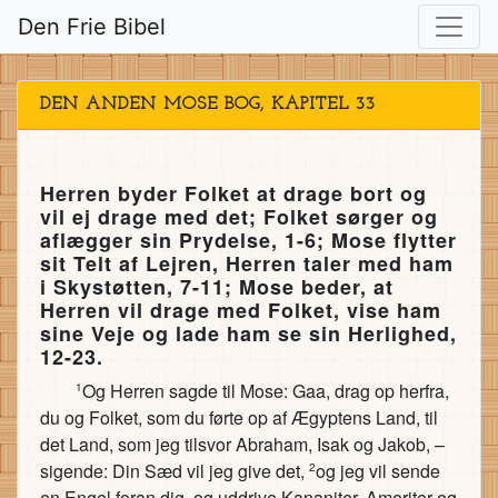
Den Frie Bibel
DEN ANDEN MOSE BOG, KAPITEL 33
Herren byder Folket at drage bort og
vil ej drage med det; Folket sørger og
aflægger sin Prydelse, 1-6; Mose flytter
sit Telt af Lejren, Herren taler med ham
i Skystøtten, 7-11; Mose beder, at
Herren vil drage med Folket, vise ham
sine Veje og lade ham se sin Herlighed,
12-23.
Og Herren sagde til Mose: Gaa, drag op herfra,
1
du og Folket, som du førte op af Ægyptens Land, til
det Land, som jeg tilsvor Abraham, Isak og Jakob, –
sigende: Din Sæd vil jeg give det,
og jeg vil sende
2
en Engel foran dig, og uddrive Kananiter, Amoriter og