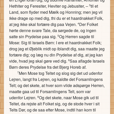
Hethiter og Feresiter, Heviter og Jebusiter, –
til et
3
Land, som flyder med Mælk og Honning; men jeg vil
ikke drage op med dig, thi du er et haardnakket Folk,
at jeg ikke skal fortære dig paa Vejen.
Der Folket
4
hørte denne svare Tale, da sørgede de, og ingen
satte sin Prydelse paa sig.
Og Herren sagde til
5
Mose: Sig til Israels Børn: I ere et haardnakket Folk;
drog jeg et Øjeblik midt op iblandt dig, saa maatte jeg
fortære dig; og læg nu din Prydelse af dig, at jeg kan
vide, hvad jeg skal gøre ved dig.
Saa aflagde Israels
6
Børn deres Prydelse fra det Bjerg Horeb af.
Men Mose tog Teltet og slog sig det ud udenfor
7
Lejren, langt fra Lejren, og kaldte det Forsamlingens
Telt; og det skete, at hver som vilde adspørge Herren,
maatte gaa ud til Forsamlingens Telt, som var
udenfor Lejren.
Og det skete, naar Mose gik ud til
8
Teltet, da rejste alt Folket sig, og de stode hver i sit
Telts Dør, og de saa efter Mose, indtil han kom til