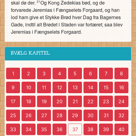
skal dø der.
Og Kong Zedekias bød, og de
21
forvarede Jeremias i Fængselets Forgaard, og han
lod ham give et Stykke Brød hver Dag fra Bagernes
Gade, indtil alt Brødet i Staden var fortæret; saa blev
Jeremias i Fængselets Forgaard.
BVÆLG KAPITEL
1
2
3
4
5
6
7
8
9
10
11
12
13
14
15
16
17
18
19
20
21
22
23
24
25
26
27
28
29
30
31
32
33
34
35
36
37
38
39
40