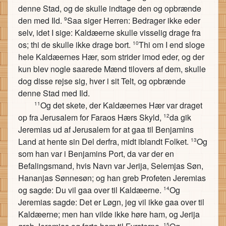
denne Stad, og de skulle indtage den og opbrænde
den med Ild.
Saa siger Herren: Bedrager ikke eder
9
selv, idet I sige: Kaldæerne skulle visselig drage fra
os; thi de skulle ikke drage bort.
Thi om I end sloge
10
hele Kaldæernes Hær, som strider imod eder, og der
kun blev nogle saarede Mænd tilovers af dem, skulle
dog disse rejse sig, hver i sit Telt, og opbrænde
denne Stad med Ild.
Og det skete, der Kaldæernes Hær var draget
11
op fra Jerusalem for Faraos Hærs Skyld,
da gik
12
Jeremias ud af Jerusalem for at gaa til Benjamins
Land at hente sin Del derfra, midt iblandt Folket.
Og
13
som han var i Benjamins Port, da var der en
Befalingsmand, hvis Navn var Jerija, Selemjas Søn,
Hananjas Sønnesøn; og han greb Profeten Jeremias
og sagde: Du vil gaa over til Kaldæerne.
Og
14
Jeremias sagde: Det er Løgn, jeg vil ikke gaa over til
Kaldæerne; men han vilde ikke høre ham, og Jerija
15