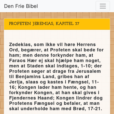
Den Frie Bibel
PROFETEN JEREMIAS, KAPITEL 37
Zedekias, som ikke vil høre Herrens
Ord, begærer, at Profeten skal bede for
ham; men denne forkynder ham, at
Faraos Hær ej skal hjælpe ham noget,
men at Staden skal indtages, 1-10; der
Profeten søger at drage fra Jerusalem
til Benjamins Land, gribes han af
Jerija, slaas og kastes i Fængsel, 11-
16; Kongen lader ham hente, og han
forkynder Kongen, at han skal gives i
Fjendernes Haand; Kongen lindrer dog
Profetens Fængsel og befaler, at man
skal underholde ham med Brød, 17-21.