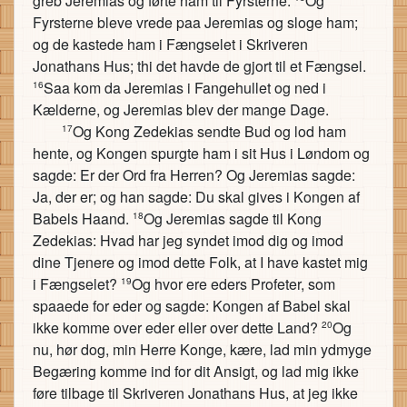
greb Jeremias og førte ham til Fyrsterne.
Og
Fyrsterne bleve vrede paa Jeremias og sloge ham;
og de kastede ham i Fængselet i Skriveren
Jonathans Hus; thi det havde de gjort til et Fængsel.
Saa kom da Jeremias i Fangehullet og ned i
16
Kælderne, og Jeremias blev der mange Dage.
Og Kong Zedekias sendte Bud og lod ham
17
hente, og Kongen spurgte ham i sit Hus i Løndom og
sagde: Er der Ord fra Herren? Og Jeremias sagde:
Ja, der er; og han sagde: Du skal gives i Kongen af
Babels Haand.
Og Jeremias sagde til Kong
18
Zedekias: Hvad har jeg syndet imod dig og imod
dine Tjenere og imod dette Folk, at I have kastet mig
i Fængselet?
Og hvor ere eders Profeter, som
19
spaaede for eder og sagde: Kongen af Babel skal
ikke komme over eder eller over dette Land?
Og
20
nu, hør dog, min Herre Konge, kære, lad min ydmyge
Begæring komme ind for dit Ansigt, og lad mig ikke
føre tilbage til Skriveren Jonathans Hus, at jeg ikke