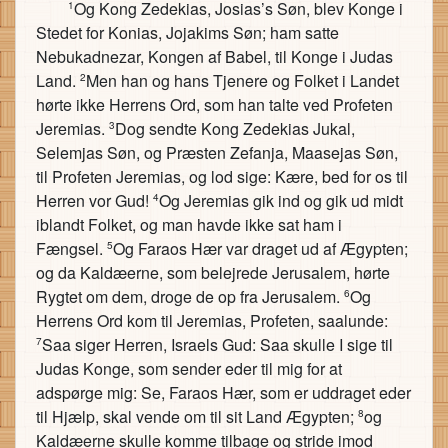
Og Kong Zedekias, Josias’s Søn, blev Konge i
1
Stedet for Konias, Jojakims Søn; ham satte
Nebukadnezar, Kongen af Babel, til Konge i Judas
Land.
Men han og hans Tjenere og Folket i Landet
2
hørte ikke Herrens Ord, som han talte ved Profeten
Jeremias.
Dog sendte Kong Zedekias Jukal,
3
Selemjas Søn, og Præsten Zefanja, Maasejas Søn,
til Profeten Jeremias, og lod sige: Kære, bed for os til
Herren vor Gud!
Og Jeremias gik ind og gik ud midt
4
iblandt Folket, og man havde ikke sat ham i
Fængsel.
Og Faraos Hær var draget ud af Ægypten;
5
og da Kaldæerne, som belejrede Jerusalem, hørte
Rygtet om dem, droge de op fra Jerusalem.
Og
6
Herrens Ord kom til Jeremias, Profeten, saalunde:
Saa siger Herren, Israels Gud: Saa skulle I sige til
7
Judas Konge, som sender eder til mig for at
adspørge mig: Se, Faraos Hær, som er uddraget eder
til Hjælp, skal vende om til sit Land Ægypten;
og
8
Kaldæerne skulle komme tilbage og stride imod