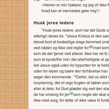
»Herren er min hjælper, og jeg vil ikke f
hvad kan et menneske gøre mig?«
Husk jeres ledere
Husk jeres ledere, som har talt Guds ord
7
efterlign deres tro.
Jesus Kristus er den samm
8
drevet bort af forskellige slags fremmed und
[2]
ved nåden og ikke ved regler for
mad som 
som de der tjener ved alteret, ikke har ret til 
som et syndoffer ind i det allerhelligste af
led Jesus også uden for byporten for at helli
uden for lejren og bære den forhånelse han
søger den kommende.
Derfor, lad os alti
15
lovprisning, det vil sige frugten af læber 
eller at dele, for Gud glæder sig ved den sla
[3]
de har omsorg for jer
som nogle der skal st
ikke med sorg, for dette vil ikke være til fordel