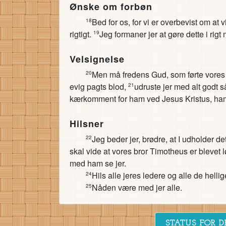
Ønske om forbøn
Bed for os, for vi er overbevist om at v
18
rigtigt.
Jeg formaner jer at gøre dette i rigt 
19
Velsignelse
Men må fredens Gud, som førte vores 
20
evig pagts blod,
udruste jer med alt godt så
21
kærkomment for ham ved Jesus Kristus, ha
Hilsner
Jeg beder jer, brødre, at I udholder det
22
skal vide at vores bror Timotheus er blevet 
med ham se jer.
Hils alle jeres ledere og alle de hellige
24
Nåden være med jer alle.
25
STATUS FOR D