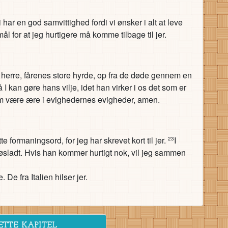
i har en god samvittighed fordi vi ønsker i alt at leve
mål for at jeg hurtigere må komme tilbage til jer.
herre, fårenes store hyrde, op fra de døde gennem en
 I kan gøre hans vilje, idet han virker i os det som er
m være ære i evighedernes evigheder, amen.
te formaningsord, for jeg har skrevet kort til jer.
I
23
løsladt. Hvis han kommer hurtigt nok, vil jeg sammen
. De fra Italien hilser jer.
ETTE KAPITEL