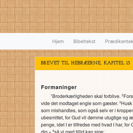
Hjem
Bibeltekst
Prædikentek
BREVET TIL HEBRÆERNE, KAPITEL 13
Formaninger
Broderkærligheden skal forblive.
Fors
1
2
vide det modtaget engle som gæster.
Husk 
3
som mishandles, som også selv er i kroppe
ubesmittet, for Gud vil dømme utugtige og
penge, idet I er tilfredse med hvad I har, for 
dig,«
så vi med tillid kan sige:
6