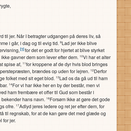
rygte,
 til jer. Når I betragter udgangen på deres liv, så
e i går, i dag og til evig tid.
Lad jer ikke blive
9
[1]
ervisning,
for det er godt for hjertet at blive styrket
ikke gavner dem som lever efter dem.
Vi har et alter
10
at spise af,
for kroppene af de dyr hvis blod bringes
11
 ypperstepræsten, brændes op uden for lejren.
Derfor
12
ge folket med sit eget blod.
Lad os da gå ud til ham
13
 bar.
For vi har ikke her en by der består, men vi
14
d ved ham frembære et offer til Gud som består i
som bekender hans navn.
Forsøm ikke at gøre det gode
16
gs ofre.
Adlyd jeres ledere og ret jer efter dem, for
17
å til regnskab, for at de kan gøre det med glæde og
 for jer.