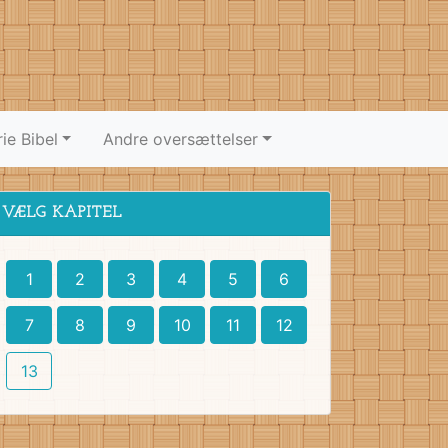
ie Bibel
Andre oversættelser
VÆLG KAPITEL
1
2
3
4
5
6
7
8
9
10
11
12
13