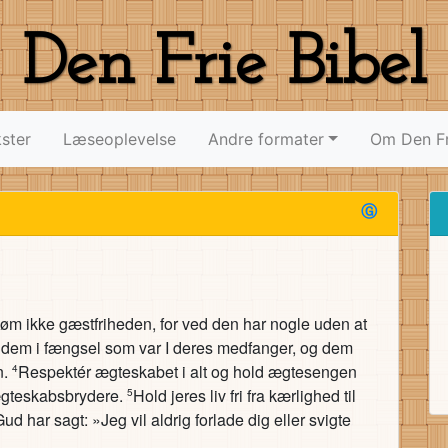
Den Frie Bibel
ster
Læseoplevelse
Andre formater
Om Den Fr
Ⓖ
øm ikke gæstfriheden, for ved den har nogle uden at
dem i fængsel som var I deres medfanger, og dem
n.
Respektér ægteskabet i alt og hold ægtesengen
4
 ægteskabsbrydere.
Hold jeres liv fri fra kærlighed til
5
Gud har sagt: »Jeg vil aldrig forlade dig eller svigte