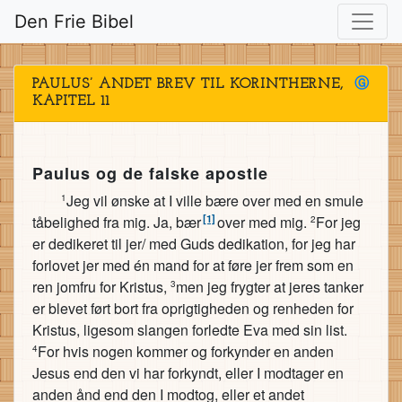
Den Frie Bibel
PAULUS’ ANDET BREV TIL KORINTHERNE,
Ⓖ
KAPITEL 11
Paulus og de falske apostle
Jeg vil ønske at I ville bære over med en smule
1
[1]
tåbelighed fra mig. Ja, bær
over med mig.
For jeg
2
er dedikeret til jer/ med Guds dedikation, for jeg har
forlovet jer med én mand for at føre jer frem som en
ren jomfru for Kristus,
men jeg frygter at jeres tanker
3
er blevet ført bort fra oprigtigheden og renheden for
Kristus, ligesom slangen forledte Eva med sin list.
For hvis nogen kommer og forkynder en anden
4
Jesus end den vi har forkyndt, eller I modtager en
anden ånd end den I modtog, eller et andet