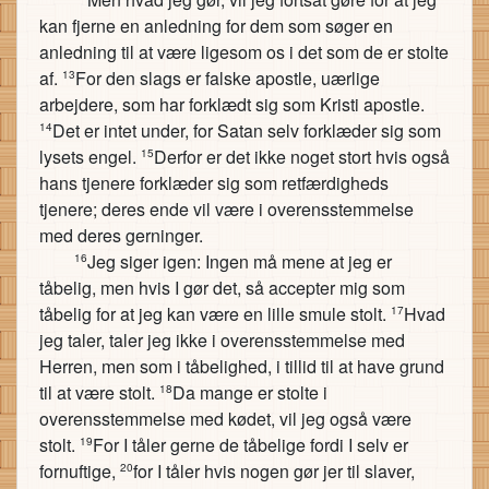
kan fjerne en anledning for dem som søger en
anledning til at være ligesom os i det som de er stolte
af.
For den slags er falske apostle, uærlige
13
arbejdere, som har forklædt sig som Kristi apostle.
Det er intet under, for Satan selv forklæder sig som
14
lysets engel.
Derfor er det ikke noget stort hvis også
15
hans tjenere forklæder sig som retfærdigheds
tjenere; deres ende vil være i overensstemmelse
med deres gerninger.
Jeg siger igen: Ingen må mene at jeg er
16
tåbelig, men hvis I gør det, så accepter mig som
tåbelig for at jeg kan være en lille smule stolt.
Hvad
17
jeg taler, taler jeg ikke i overensstemmelse med
Herren, men som i tåbelighed, i tillid til at have grund
til at være stolt.
Da mange er stolte i
18
overensstemmelse med kødet, vil jeg også være
stolt.
For I tåler gerne de tåbelige fordi I selv er
19
fornuftige,
for I tåler hvis nogen gør jer til slaver,
20