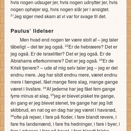
hvis nogen udsuger jer, hvis nogen udnytter jer, hvis
nogen ophøjer sig, hvis nogen slår jer i ansigtet.
Jeg siger med skam at vi var for svage til det.
21
Paulus’ lidelser
Men hvad end nogen tør være stolt af – jeg taler
tåbeligt – det tør jeg også.
Er de hebræere? Det er
22
jeg også. Er de israelitter? Det er jeg også. Er de
Abrahams efterkommere? Det er jeg også.
Er de
23
Kristi tjenere? – ude af mig selv taler jeg – jeg er det
endnu mere. Jeg har slidt endnu mere, været endnu
mere i fængsel, fået mange flere slag, mange gange
været i livsfare.
Af jøderne har jeg fået fem gange
24
fyrre minus et slag,
jeg er blevet pisket tre gange,
25
én gang er jeg blevet stenet, tre gange har jeg lidt
skibbrud, en nat og en dag har jeg været i havsnød,
ofte på rejser, i fare på floder, i fare blandt røvere, i
26
fare fra landsmænd, i fare fra hedninger, i fare i byer, i
fare i ørkener, i fare på havet, i fare blandt falske