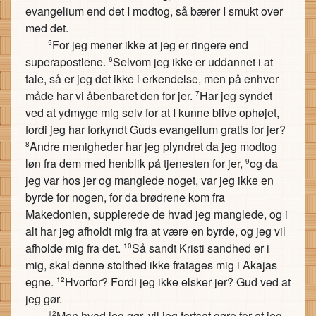
evangelium end det I modtog, så bærer I smukt over
med det.
For jeg mener ikke at jeg er ringere end
5
superapostlene.
Selvom jeg ikke er uddannet i at
6
tale, så er jeg det ikke i erkendelse, men på enhver
måde har vi åbenbaret den for jer.
Har jeg syndet
7
ved at ydmyge mig selv for at I kunne blive ophøjet,
fordi jeg har forkyndt Guds evangelium gratis for jer?
Andre menigheder har jeg plyndret da jeg modtog
8
løn fra dem med henblik på tjenesten for jer,
og da
9
jeg var hos jer og manglede noget, var jeg ikke en
byrde for nogen, for da brødrene kom fra
Makedonien, supplerede de hvad jeg manglede, og i
alt har jeg afholdt mig fra at være en byrde, og jeg vil
afholde mig fra det.
Så sandt Kristi sandhed er i
10
mig, skal denne stolthed ikke fratages mig i Akajas
egne.
Hvorfor? Fordi jeg ikke elsker jer? Gud ved at
12
jeg gør.
Men hvad jeg gør, vil jeg fortsat gøre for at jeg
12