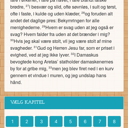
brødre,
i besvær og slid, ofte søvnløs, i sult og tørst,
27
ofte i faste, i kulde og uden klæder,
og foruden alt
28
andet det daglige pres: Bekymringen for alle
menighederne.
Hvem er svag uden at jeg også er
29
svag? Hvem falder fra uden at det brænder i mig?
Hvis jeg skal være stolt, vil jeg være stolt af mine
30
svagheder.
Gud og Herren Jesu far, som er priset i
31
evighed, ved at jeg ikke lyver.
I Damaskus
32
bevogtede kong Aretas’ statholder damaskenernes
by for at gribe mig,
men jeg blev firet ned i en kurv
33
gennem et vindue i muren, og jeg undslap hans
hånd.
VÆLG KAPITEL
1
2
3
4
5
6
7
8