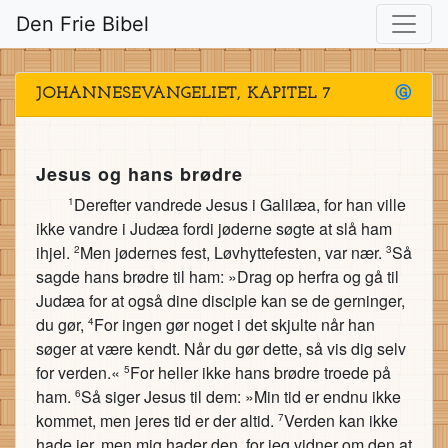
Den Frie Bibel
JOHANNESEVANGELIET, KAPITEL 7
Ⓖ
Jesus og hans brødre
Derefter vandrede Jesus i Galilæa, for han ville
1
ikke vandre i Judæa fordi jøderne søgte at slå ham
ihjel.
Men jødernes fest, Løvhyttefesten, var nær.
Så
2
3
sagde hans brødre til ham: »Drag op herfra og gå til
Judæa for at også dine disciple kan se de gerninger,
du gør,
For ingen gør noget i det skjulte når han
4
søger at være kendt. Når du gør dette, så vis dig selv
for verden.«
For heller ikke hans brødre troede på
5
ham.
Så siger Jesus til dem: »Min tid er endnu ikke
6
kommet, men jeres tid er der altid.
Verden kan ikke
7
hade jer, men mig hader den, for jeg vidner om den at