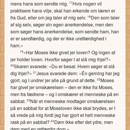
mens hans som sendte mig.
Hvis nogen vil
17
praktisere hans vilje, skal han erkende om læren er
fra Gud, eller om jeg taler af mig selv.
Den som taler
18
af sig selv, søger sin egen anerkendelse, men den
som søger hans anerkendelse, som sendte ham, han
er er sandfærdig, og der er ikke uretfærdighed i
ham.«
»Har Moses ikke givet jer loven? Og ingen af
19
jer holder loven. Hvorfor søger I at slå mig ihjel?«
Skaren svarede: »Du er besat. Hvem søger at slå
20
dig ihjel?«
Jesus svarede dem: »Én gerning har jeg
21
gjort, og I undrer jer alle på grund af dette.
Moses
22
har givet jer omskærelsen – den er ikke fra Moses,
men fra fædrene – og I omskærer et menneske på en
sabbat.
Når et menneske modtager omskærelsen
23
på en sabbat for at Moseloven ikke skal brydes, er I
så vrede på mig fordi jeg har gjort et helt menneske
rask på en sabbat?
Døm ikke efter det ydre, men
24
døm med en retfærdig dom.«