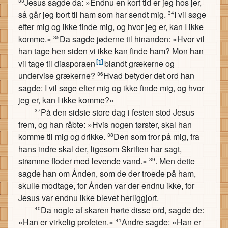
Jesus sagde da: »Endnu en kort tid er jeg hos jer,
33
så går jeg bort til ham som har sendt mig.
I vil søge
34
efter mig og ikke finde mig, og hvor jeg er, kan I ikke
komme.«
Da sagde jøderne til hinanden: »Hvor vil
35
han tage hen siden vi ikke kan finde ham? Mon han
[1]
vil tage til diasporaen
blandt grækerne og
undervise grækerne?
Hvad betyder det ord han
36
sagde: I vil søge efter mig og ikke finde mig, og hvor
jeg er, kan I ikke komme?«
På den sidste store dag i festen stod Jesus
37
frem, og han råbte: »Hvis nogen tørster, skal han
komme til mig og drikke.
Den som tror på mig, fra
38
hans indre skal der, ligesom Skriften har sagt,
strømme floder med levende vand.«
. Men dette
39
sagde han om Ånden, som de der troede på ham,
skulle modtage, for Ånden var der endnu ikke, for
Jesus var endnu ikke blevet herliggjort.
Da nogle af skaren hørte disse ord, sagde de:
40
»Han er virkelig profeten.«
Andre sagde: »Han er
41