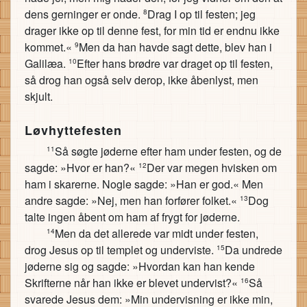
dens gerninger er onde.
Drag I op til festen; jeg
8
drager ikke op til denne fest, for min tid er endnu ikke
kommet.«
Men da han havde sagt dette, blev han i
9
Galilæa.
Efter hans brødre var draget op til festen,
10
så drog han også selv derop, ikke åbenlyst, men
skjult.
Løvhyttefesten
Så søgte jøderne efter ham under festen, og de
11
sagde: »Hvor er han?«
Der var megen hvisken om
12
ham i skarerne. Nogle sagde: »Han er god.« Men
andre sagde: »Nej, men han forfører folket.«
Dog
13
talte ingen åbent om ham af frygt for jøderne.
Men da det allerede var midt under festen,
14
drog Jesus op til templet og underviste.
Da undrede
15
jøderne sig og sagde: »Hvordan kan han kende
Skrifterne når han ikke er blevet undervist?«
Så
16
svarede Jesus dem: »Min undervisning er ikke min,