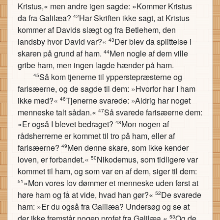
Kristus,« men andre igen sagde: »Kommer Kristus
da fra Galilæa?
Har Skriften ikke sagt, at Kristus
42
kommer af Davids slægt og fra Betlehem, den
landsby hvor David var?«
Der blev da splittelse i
43
skaren på grund af ham.
Men nogle af dem ville
44
gribe ham, men ingen lagde hænder på ham.
Så kom tjenerne til ypperstepræsterne og
45
farisæerne, og de sagde til dem: »Hvorfor har I ham
ikke med?«
Tjenerne svarede: »Aldrig har noget
46
menneske talt sådan.«
Så svarede farisæerne dem:
47
»Er også I blevet bedraget?
Mon nogen af
48
rådsherrerne er kommet til tro på ham, eller af
farisæerne?
Men denne skare, som ikke kender
49
loven, er forbandet.«
Nikodemus, som tidligere var
50
kommet til ham, og som var en af dem, siger til dem:
»Mon vores lov dømmer et menneske uden først at
51
høre ham og få at vide, hvad han gør?«
De svarede
52
ham: »Er du også fra Galilæa? Undersøg og se at
der ikke fremstår nogen profet fra Galilæa.«
Og de
53