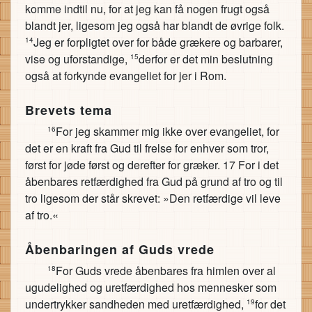
komme indtil nu, for at jeg kan få nogen frugt også
blandt jer, ligesom jeg også har blandt de øvrige folk.
Jeg er forpligtet over for både grækere og barbarer,
14
vise og uforstandige,
derfor er det min beslutning
15
også at forkynde evangeliet for jer i Rom.
Brevets tema
For jeg skammer mig ikke over evangeliet, for
16
det er en kraft fra Gud til frelse for enhver som tror,
først for jøde først og derefter for græker. 17 For i det
åbenbares retfærdighed fra Gud på grund af tro og til
tro ligesom der står skrevet: »Den retfærdige vil leve
af tro.«
Åbenbaringen af Guds vrede
For Guds vrede åbenbares fra himlen over al
18
ugudelighed og uretfærdighed hos mennesker som
undertrykker sandheden med uretfærdighed,
for det
19