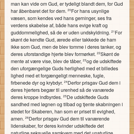
man kan vide om Gud, er tydeligt blandt dem, for Gud
har åbenbaret det for dem.
For hans usynlige
20
væsen, som kendes ved hans gerninger, ses fra
verdens skabelse af, både hans evige kraft og
guddommelighed, så de er uden undskyldning.
For
21
skønt de kendte Gud, ærede eller takkede de ham
ikke som Gud, men de blev tomme i deres tanker, og
deres uforstandige hjerte blev formørket.
Skønt de
22
mente at være vise, blev de tåber,
og de udskiftede
23
den uforgængelige Guds herlighed med et billedes
lighed med et forgængeligt menneske, fugle,
firbenede dyr og krybdyr.
Derfor prisgav Gud dem i
24
deres hjerters begær til urenhed så de vanærede
deres kroppe indbyrdes.
De udskiftede Guds
25
sandhed med løgnen og tilbad og tjente skabningen i
stedet for Skaberen, han som er priset til evighed,
amen.
Derfor prisgav Gud dem til vanærende
26
lidenskaber, for deres kvinder udskiftede det
naturlige seksuelle samkvem med det unaturlige,