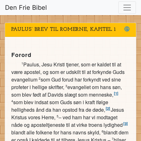
Den Frie Bibel
PAULUS’ BREV TIL ROMERNE, KAPITEL 1
Ⓖ
Forord
Paulus, Jesu Kristi tjener, som er kaldet til at
1
være apostel, og som er udskilt til at forkynde Guds
evangelium
som Gud forud har forkyndt ved sine
2
profeter i hellige skrifter,
evangeliet om hans søn,
3
[1]
som blev født af Davids slægt som menneske,
som blev indsat som Guds søn i kraft ifølge
4
[2]
helligheds ånd da han opstod fra de døde,
Jesus
Kristus vores Herre,
– ved ham har vi modtaget
5
[3]
nåde og aposteltjeneste til at virke troens lydighed
blandt alle folkene for hans navns skyld,
blandt dem
6
er også I kaldede til at tilhøre Jesus Kristus –
hilser
7