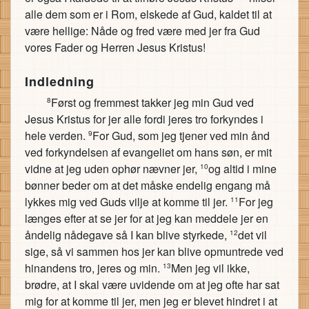
alle dem som er i Rom, elskede af Gud, kaldet til at
være hellige: Nåde og fred være med jer fra Gud
vores Fader og Herren Jesus Kristus!
Indledning
Først og fremmest takker jeg min Gud ved
8
Jesus Kristus for jer alle fordi jeres tro forkyndes i
hele verden.
For Gud, som jeg tjener ved min ånd
9
ved forkyndelsen af evangeliet om hans søn, er mit
vidne at jeg uden ophør nævner jer,
og altid i mine
10
bønner beder om at det måske endelig engang må
lykkes mig ved Guds vilje at komme til jer.
For jeg
11
længes efter at se jer for at jeg kan meddele jer en
åndelig nådegave så I kan blive styrkede,
det vil
12
sige, så vi sammen hos jer kan blive opmuntrede ved
hinandens tro, jeres og min.
Men jeg vil ikke,
13
brødre, at I skal være uvidende om at jeg ofte har sat
mig for at komme til jer, men jeg er blevet hindret i at