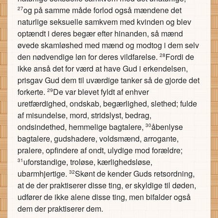
og på samme måde forlod også mændene det
27
naturlige seksuelle samkvem med kvinden og blev
optændt i deres begær efter hinanden, så mænd
øvede skamløshed med mænd og modtog i dem selv
den nødvendige løn for deres vildfarelse.
Fordi de
28
ikke anså det for værd at have Gud i erkendelsen,
prisgav Gud dem til uværdige tanker så de gjorde det
forkerte.
De var blevet fyldt af enhver
29
uretfærdighed, ondskab, begærlighed, slethed; fulde
af misundelse, mord, stridslyst, bedrag,
ondsindethed, hemmelige bagtalere,
åbenlyse
30
bagtalere, gudshadere, voldsmænd, arrogante,
pralere, opfindere af ondt, ulydige mod forældre;
uforstandige, troløse, kærlighedsløse,
31
ubarmhjertige.
Skønt de kender Guds retsordning,
32
at de der praktiserer disse ting, er skyldige til døden,
udfører de ikke alene disse ting, men bifalder også
dem der praktiserer dem.