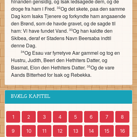
hinanden gensidig, og Isak ledsagede dem, og de
droge fra ham i Fred.
Og det skete, paa den samme
32
Dag kom Isaks Tjenere og forkyndte ham angaaende
den Brønd, som de havde gravet, og de sagde til
ham: Vi have fundet Vand.
Og han kaldte den
33
Skibea, deraf er Stadens Navn Beersaba indtil
denne Dag.
Og Esau var fyrretyve Aar gammel og tog en
34
Hustru, Judith, Beeri den Hethiters Datter, og
Basmat, Elon den Hethiters Datter.
Og de vare
35
Aands Bitterhed for Isak og Rebekka.
BVÆLG KAPITEL
1
2
3
4
5
6
7
8
9
10
11
12
13
14
15
16