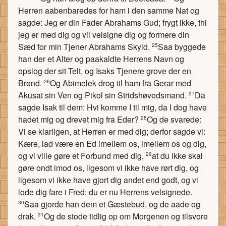
Herren aabenbaredes for ham i den samme Nat og
sagde: Jeg er din Fader Abrahams Gud; frygt ikke, thi
jeg er med dig og vil velsigne dig og formere din
Sæd for min Tjener Abrahams Skyld.
Saa byggede
25
han der et Alter og paakaldte Herrens Navn og
opslog der sit Telt, og Isaks Tjenere grove der en
Brønd.
Og Abimelek drog til ham fra Gerar med
26
Akusat sin Ven og Pikol sin Stridshøvedsmand.
Da
27
sagde Isak til dem: Hvi komme I til mig, da I dog have
hadet mig og drevet mig fra Eder?
Og de svarede:
28
Vi se klarligen, at Herren er med dig; derfor sagde vi:
Kære, lad være en Ed imellem os, imellem os og dig,
og vi ville gøre et Forbund med dig,
at du ikke skal
29
gøre ondt imod os, ligesom vi ikke have rørt dig, og
ligesom vi ikke have gjort dig andet end godt, og vi
lode dig fare i Fred; du er nu Herrens velsignede.
Saa gjorde han dem et Gæstebud, og de aade og
30
drak.
Og de stode tidlig op om Morgenen og tilsvore
31