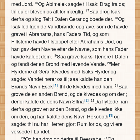
med Jord.
Og Abimelek sagde til Isak: Drag fra os;
16
thi du er bleven os alt for mægtig.
Saa drog Isak
17
derfra og slog Telt i Dalen Gerar og boede der.
Og
18
Isak lod igen de Vandbrønde opgrave, som de havde
gravet i Abrahams, hans Faders Tid, og som
Filisterne havde tilstoppet efter Abrahams Død, og
han gav dem Navne efter de Navne, som hans Fader
havde kaldet dem.
Saa grove Isaks Tjenere i Dalen
19
og fandt der en Brønd med levende Vande.
Men
20
Hyrderne af Gerar kivedes med Isaks Hyrder og
sagde: Vandet hører os til; saa kaldte han den
[1]
Brønds Navn Esek
, thi de kivedes med ham.
Saa
21
grove de en anden Brønd, og de kivedes og om den;
[2]
derfor kaldte de dens Navn Sitna
.
Da flyttede han
22
derfra og grov en anden Brønd, og de kivedes ikke
[3]
om den, og han kaldte dens Navn Rekoboth
og
sagde: thi nu har Herren gjort Rum for os, og vi ere
voksede i Landet.
Og han drog op derfra til Beersaba.
Og
23
24