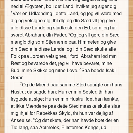
ned til Ægypten, bo i det Land, hvilket jeg siger dig.
Vær en Udlænding i dette Land, og jeg vil være med
3
dig og velsigne dig; thi dig og din Sæd vil jeg give
alle disse Lande og stadfæste den Ed, som jeg har
svoret Abraham, din Fader.
Og jeg vil gøre din Sæd
4
mangfoldig som Stjernerne paa Himmelen og give
din Sæd alle disse Lande, og i din Sæd skulle alle
Folk paa Jorden velsignes,
fordi Abraham lød min
5
Røst og bevarede det, jeg vil have bevaret, mine
Bud, mine Skikke og mine Love.
Saa boede Isak i
6
Gerar.
Og de Mænd paa samme Sted spurgte om hans
7
Hustru; da sagde han: Hun er min Søster; thi han
frygtede at sige: Hun er min Hustru, idet han tænkte,
at ikke Mændene paa dette Sted maaske skulle slaa
mig ihjel for Rebekkas Skyld, thi hun var dejlig af
Anseelse.
Og det skete, der han havde boet der en
8
Tid lang, saa Abimelek, Filisternes Konge, ud