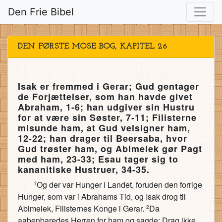
Den Frie Bibel
DEN FØRSTE MOSE BOG, KAPITEL 26
Isak er fremmed i Gerar; Gud gentager
de Forjættelser, som han havde givet
Abraham, 1-6; han udgiver sin Hustru
for at være sin Søster, 7-11; Filisterne
misunde ham, at Gud velsigner ham,
12-22; han drager til Beersaba, hvor
Gud trøster ham, og Abimelek gør Pagt
med ham, 23-33; Esau tager sig to
kananitiske Hustruer, 34-35.
Og der var Hunger i Landet, foruden den forrige
1
Hunger, som var i Abrahams Tid, og Isak drog til
Abimelek, Filisternes Konge i Gerar.
Da
2
aabenbaredes Herren for ham og sagde: Drag ikke