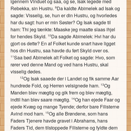
igennem Vinduet og saa, og se, Isak legede med
Rebekka, sin Hustru.
Da kaldte Abimelek ad Isak og
9
sagde: Visselig, se, hun er din Hustru, og hvorledes
har du sagt: hun er min Søster? Og Isak sagde til
ham: Thi jeg tænkte: Maaske jeg maatte slaas ihjel
for hendes Skyld.
Da sagde Abimelek: Hvi har du
10
gjort os dette? En af Folket kunde snart have ligget
hos din Hustru, saa havde du ført Skyld over os.
Saa bød Abimelek alt Folket og sagde: Hvo, som
11
rører ved denne Mand og ved hans Hustru, skal
visselig dødes.
Og Isak saaede der i Landet og fik samme Aar
12
hundrede Fold, og Herren velsignede ham.
Og
13
Manden blev mægtig og gik frem og blev mægtig,
indtil han blev saare mægtig.
Og han ejede Faar og
14
ejede Kvæg og mange Tyende; derfor bare Filisterne
Avind mod ham.
Og alle Brøndene, som hans
15
Faders Tjenere havde gravet i Abrahams, hans
Faders Tid, dem tilstoppede Filisterne og fyldte dem