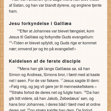
af Satan, og han var blandt dyrene, og englene tjente
ham.
Jesu forkyndelse i Galilæa
Efter at Johannes var blevet fængslet, kom
14
Jesus til Galilæa og forkyndte Guds evangelium:
»Tiden er blevet opfyldt, og Guds rige er kommet
15
nær; omvend jer og tro på evangeliet!«
Kaldelsen af de første disciple
Mens han gik langs Galilæas sø, så han
16
Simon og Andreas, Simons bror, i færd med at kaste
net i søen. For de var fiskere.
Jesus sagde til dem:
17
»Følg mig, og jeg vil gøre jer til menneskefiskere.«
Straks forlod de deres net og fulgte ham.
Da han
18
19
gik lidt videre, så han Jakob, Zebedæus’ søn, og
hans bror Johannes, i deres båd i færd med at ordne
deres net,
og straks kaldte han dem. De forlod
20