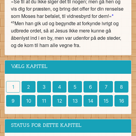
»Se til at du ikke siger det til nogen; men gå hen og
vis dig for præsten, og bring det offer for din renselse
som Moses har befalet, til vidnesbyrd for dem!«
*
Men han gik ud og begyndte at forkynde ivrigt og
45
udbrede ordet, så at Jesus ikke mere kunne gå
åbenlyst ind i en by, men var udenfor på øde steder,
og de kom til ham alle vegne fra.
VÆLG KAPITEL
1
2
3
4
5
6
7
8
9
10
11
12
13
14
15
16
STATUS FOR DETTE KAPITEL