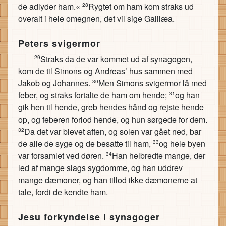
de adlyder ham.«
Rygtet om ham kom straks ud
28
overalt i hele omegnen, det vil sige Galilæa.
Peters svigermor
Straks da de var kommet ud af synagogen,
29
kom de til Simons og Andreas’ hus sammen med
Jakob og Johannes.
Men Simons svigermor lå med
30
feber, og straks fortalte de ham om hende;
og han
31
gik hen til hende, greb hendes hånd og rejste hende
op, og feberen forlod hende, og hun sørgede for dem.
Da det var blevet aften, og solen var gået ned, bar
32
de alle de syge og de besatte til ham,
og hele byen
33
var forsamlet ved døren.
Han helbredte mange, der
34
led af mange slags sygdomme, og han uddrev
mange dæmoner, og han tillod ikke dæmonerne at
tale, fordi de kendte ham.
Jesu forkyndelse i synagoger