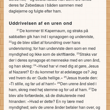
deres far Zebedæus i båden sammen med
daglejerne og fulgte efter ham.
Uddrivelsen af en uren ond
De kommer til Kapernaum, og straks på
21
sabbatten gik han ind i synagogen og underviste,
og de blev slået af forundring over hans
22
undervisning; for han underviste dem som en med
myndighed og ikke som de skriftlærde.
Straks var
23
der i deres synagoge et menneske med en uren ånd,
og han skreg:
»Hvad har vi med dig at gøre, Jesus
24
af Nazaret? Er du kommet for at ødelægge os? Jeg
ved hvem du er: Guds hellige.«
Jesus truede den:
25
»Ti stille, og far ud af ham!«
Den urene ånd sled i
26
ham, skreg med høj stemme og for ud af ham.
De
27
blev alle forfærdede, så de diskuterede med
hinanden: »Hvad er dette? En ny lære med
myndighed; selv de urene ånder befaler han over, og