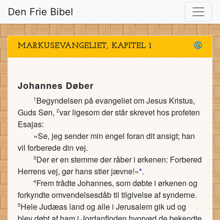
Den Frie Bibel
MARKUSEVANGELIET, KAPITEL 1
Ⓖ
Johannes Døber
Begyndelsen på evangeliet om Jesus Kristus,
1
Guds Søn,
var ligesom der står skrevet hos profeten
2
Esajas:
»Se, jeg sender min engel foran dit ansigt; han
vil forberede din vej.
Der er en stemme der råber i ørkenen: Forbered
3
Herrens vej, gør hans stier jævne!«
*
.
Frem trådte Johannes, som døbte i ørkenen og
4
forkyndte omvendelsesdåb til tilgivelse af synderne.
Hele Judæas land og alle i Jerusalem gik ud og
5
blev døbt af ham i Jordanfloden hvorved de bekendte