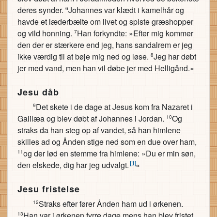
deres synder.
Johannes var klædt i kamelhår og
6
havde et læderbælte om livet og spiste græshopper
og vild honning.
Han forkyndte: »Efter mig kommer
7
den der er stærkere end jeg, hans sandalrem er jeg
ikke værdig til at bøje mig ned og løse.
Jeg har døbt
8
jer med vand, men han vil døbe jer med Helligånd.«
Jesu dåb
Det skete i de dage at Jesus kom fra Nazaret i
9
Galilæa og blev døbt af Johannes i Jordan.
Og
10
straks da han steg op af vandet, så han himlene
skilles ad og Ånden stige ned som en due over ham,
og der lød en stemme fra himlene: »Du er min søn,
11
[1]
den elskede, dig har jeg udvalgt.
«
Jesu fristelse
Straks efter fører Ånden ham ud i ørkenen.
12
Han var i ørkenen fyrre dage mens han blev fristet
13