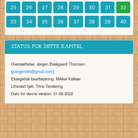
25
26
27
28
29
30
31
32
33
34
35
36
37
38
39
40
STATUS FOR DETTE KAPITEL
Oversættelse: Jørgen Bækgaard Thomsen
(
joergenbth@gmail.com
)
Eksegetisk bearbejdning: Mikkel Kølkær
Litterært tjek: Trine Tøndering
Dato for denne version: 31.08.2022