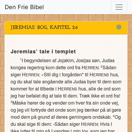
Den Frie Bibel
JEREMIAS’ BOG, KAPITEL 26
Ⓗ
Jeremias’ tale i templet
I begyndelsen af Jojakim, Josijas søn, Judas
1
konges regering kom dette ord fra H
:
Sådan
2
ERREN
siger H
: »Stil dig i forgården
*
til H
hus,
ERREN
ERRENS
og du skal tale angående alle Judas byer til dem som
kommer for at tilbede i H
hus, alle de ord som
ERRENS
jeg har befalet dig at tale til dem. Træk ikke et ord fra!
Måske hører de og vender om hver fra sin onde vej,
3
og jeg vil fortryde det onde som jeg tænker på at gøre
mod dem på grund af deres gerningers ondskab.
Og
4
du skal sige til dem: ›Sådan siger H
: Hvis I
ERREN
ikke lytter til mig så I vandrer i min lov, som jeg har