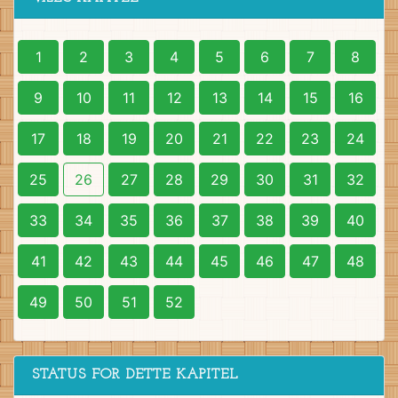
1
2
3
4
5
6
7
8
9
10
11
12
13
14
15
16
17
18
19
20
21
22
23
24
25
26
27
28
29
30
31
32
33
34
35
36
37
38
39
40
41
42
43
44
45
46
47
48
49
50
51
52
STATUS FOR DETTE KAPITEL