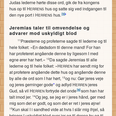
Judas lederne hørte disse ord, gik de fra kongens
hus op til H
hus og satte sig ved indgangen til
ERRENS
[5]
den nye port i H
hus.
*
ERRENS
Jeremias taler til omvendelse og
advarer mod uskyldigt blod
Præsterne og profeterne sagde til lederne og til
11
hele folket: »En dødsdom til denne mand! For han
har profeteret angående denne by ligesom I med
egne ører har hørt.«
Da sagde Jeremias til alle
12
lederne og til hele folket: »H
har sendt mig for
ERREN
at profetere angående dette hus og angående denne
by alle de ord som I har hørt,
og nu: Gør jeres veje
13
og jeres gerninger gode
*
og adlyd H
jeres
ERREN
[6]
Gud, så vil H
fortryde det onde
som han har
ERREN
talt imod jer.
Og jeg, se jeg er i jeres hånd, gør med
14
mig som det er godt, og som det er ret i jeres øjne!
Kun skal I i sandhed vide at hvis I slår mig ihjel, så
15
bringer I uskyldigt blod over jer og til denne by og til