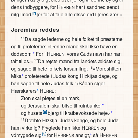
dens indbyggere, for H
har i sandhed sendt
ERREN
[7]
mig imod
jer for at tale alle disse ord i jeres ører.«
Jeremias reddes
Da sagde lederne og hele folket til præsterne
16
og til profeterne: »Denne mand skal ikke have en
dødsdom!
*
For i H
, vores Guds navn har han
ERREN
talt til os.«
Da rejste mænd fra landets ældste sig,
17
og sagde til hele folkets forsamling:
»Moreshitten
18
Mika
*
profeterede i Judas kong Hizkijas dage, og
han sagde til hele Judas folk:: ›Sådan siger
Hærskarers
°
H
:
ERRE
Zion skal pløjes til en mark,
og Jerusalem skal blive til ruinbunker
*
[8]
og husets
bjerg til kratbevoksede høje.‹
*
Dræbte Hizkija, Judas konge, og hele Juda
19
ham virkelig? Frygtede han ikke H
og
ERREN
[9]
ydmygede sig
for H
ansigt,
*
så H
ERRENS
ERREN