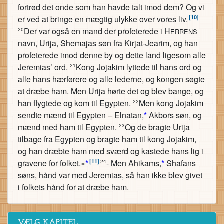
fortrød det onde som han havde talt imod dem? Og vi
[10]
er ved at bringe en mægtig ulykke over vores liv.
Der var også en mand der profeterede i H
20
ERRENS
navn, Urija, Shemajas søn fra Kirjat-Jearim, og han
profeterede imod denne by og dette land ligesom alle
Jeremias’ ord.
Kong Jojakim lyttede til hans ord og
21
alle hans hærførere og alle lederne, og kongen søgte
at dræbe ham. Men Urija hørte det og blev bange, og
han flygtede og kom til Egypten.
Men kong Jojakim
22
sendte mænd til Egypten – Elnatan,
*
Akbors søn, og
mænd med ham til Egypten.
Og de bragte Urija
23
tilbage fra Egypten og bragte ham til kong Jojakim,
og han dræbte ham med sværd og kastede hans lig i
[11]
gravene for folket.«
*
- Men Ahikams,
*
Shafans
24
søns, hånd var med Jeremias, så han ikke blev givet
i folkets hånd for at dræbe ham.
VÆLG KAPITEL