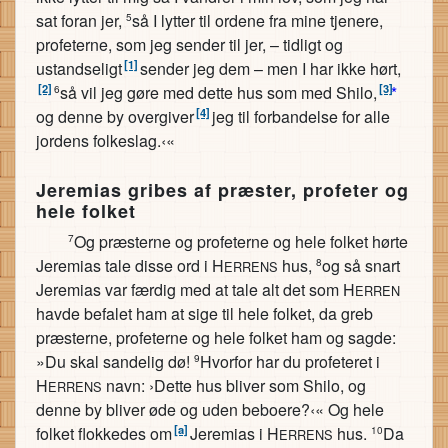
sat foran jer,
så I lytter til ordene fra mine tjenere,
5
profeterne, som jeg sender til jer, – tidligt og
[1]
ustandseligt
sender jeg dem – men I har ikke hørt,
[2]
[3]
så vil jeg gøre med dette hus som med Shilo,
*
6
[4]
og denne by overgiver
jeg til forbandelse for alle
jordens folkeslag.‹«
Jeremias gribes af præster, profeter og
hele folket
Og præsterne og profeterne og hele folket hørte
7
Jeremias tale disse ord i H
hus,
og så snart
8
ERRENS
Jeremias var færdig med at tale alt det som H
ERREN
havde befalet ham at sige til hele folket, da greb
præsterne, profeterne og hele folket ham og sagde:
»Du skal sandelig dø!
Hvorfor har du profeteret i
9
H
navn: ›Dette hus bliver som Shilo, og
ERRENS
denne by bliver øde og uden beboere?‹« Og hele
[a]
folket flokkedes om
Jeremias i H
hus.
Da
10
ERRENS