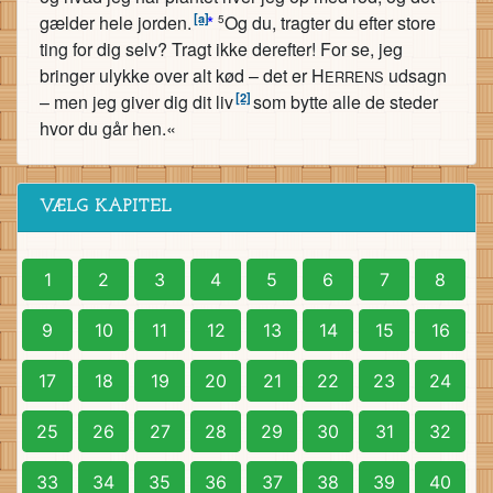
[a]
gælder hele jorden.
*
Og du, tragter du efter store
5
ting for dig selv? Tragt ikke derefter! For se, jeg
bringer ulykke over alt kød – det er H
udsagn
ERRENS
[2]
– men jeg giver dig dit liv
som bytte alle de steder
hvor du går hen.«
VÆLG KAPITEL
1
2
3
4
5
6
7
8
9
10
11
12
13
14
15
16
17
18
19
20
21
22
23
24
25
26
27
28
29
30
31
32
33
34
35
36
37
38
39
40