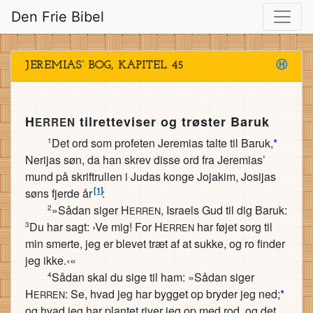
Den Frie Bibel
JEREMIAS’ BOG, KAPITEL 45
Ⓗ
H
tilretteviser og trøster Baruk
ERREN
Det ord som profeten Jeremias talte til Baruk,
*
1
Nerijas søn, da han skrev disse ord fra Jeremias’
mund på skriftrullen i Judas konge Jojakim, Josijas
[1]
søns fjerde år
:
»Sådan siger H
, Israels Gud til dig Baruk:
2
ERREN
Du har sagt: ›Ve mig! For H
har føjet sorg til
3
ERREN
min smerte, jeg er blevet træt af at sukke, og ro finder
jeg ikke.‹«
Sådan skal du sige til ham: »Sådan siger
4
H
: Se, hvad jeg har bygget op bryder jeg ned;
*
ERREN
og hvad jeg har plantet river jeg op med rod, og det