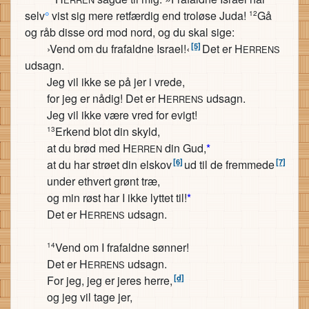
selv
°
vist sig mere retfærdig end troløse Juda!
Gå
12
og råb disse ord mod nord, og du skal sige:
[5]
›Vend om du frafaldne Israel!‹
Det er H
ERRENS
udsagn.
Jeg vil ikke se på jer i vrede,
for jeg er nådig! Det er H
udsagn.
ERRENS
Jeg vil ikke være vred for evigt!
Erkend blot din skyld,
13
at du brød med H
din Gud,
*
ERREN
[6]
[7]
at du har strøet din elskov
ud til de fremmede
under ethvert grønt træ,
og min røst har I ikke lyttet til!
*
Det er H
udsagn.
ERRENS
Vend om I frafaldne sønner!
14
Det er H
udsagn.
ERRENS
[d]
For jeg, jeg er jeres herre,
og jeg vil tage jer,