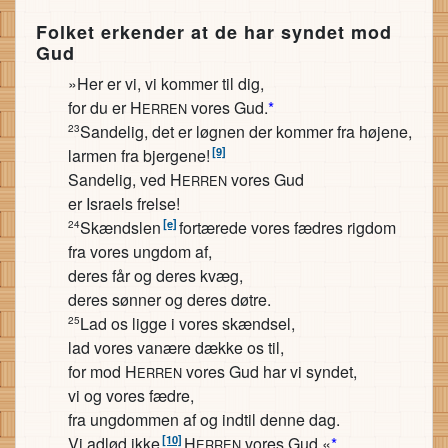
Folket erkender at de har syndet mod
Gud
»Her er vi, vi kommer til dig,
for du er H
vores Gud.
*
ERREN
Sandelig, det er løgnen der kommer fra højene,
23
[9]
larmen fra bjergene!
Sandelig, ved H
vores Gud
ERREN
er Israels frelse!
[e]
Skændslen
fortærede vores fædres rigdom
24
fra vores ungdom af,
deres får og deres kvæg,
deres sønner og deres døtre.
Lad os ligge i vores skændsel,
25
lad vores vanære dække os til,
for mod H
vores Gud har vi syndet,
ERREN
vi og vores fædre,
fra ungdommen af og indtil denne dag.
[10]
Vi adlød ikke
H
vores Gud.«
*
ERREN