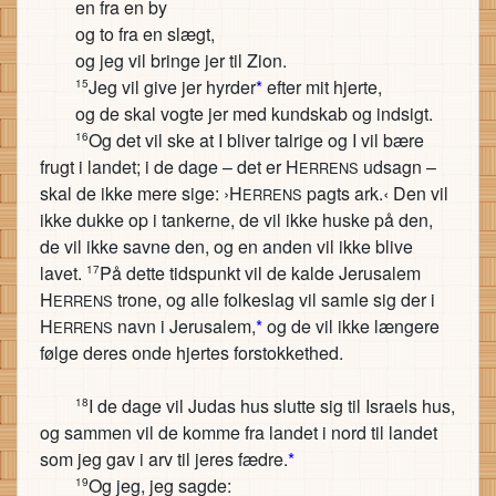
en fra en by
og to fra en slægt,
og jeg vil bringe jer til Zion.
Jeg vil give jer hyrder
*
efter mit hjerte,
15
og de skal vogte jer med kundskab og indsigt.
Og det vil ske at I bliver talrige og I vil bære
16
frugt i landet; i de dage – det er H
udsagn –
ERRENS
skal de ikke mere sige: ›H
pagts ark.‹ Den vil
ERRENS
ikke dukke op i tankerne, de vil ikke huske på den,
de vil ikke savne den, og en anden vil ikke blive
lavet.
På dette tidspunkt vil de kalde Jerusalem
17
H
trone, og alle folkeslag vil samle sig der i
ERRENS
H
navn i Jerusalem,
*
og de vil ikke længere
ERRENS
følge deres onde hjertes forstokkethed.
I de dage vil Judas hus slutte sig til Israels hus,
18
og sammen vil de komme fra landet i nord til landet
som jeg gav i arv til jeres fædre.
*
Og jeg, jeg sagde:
19