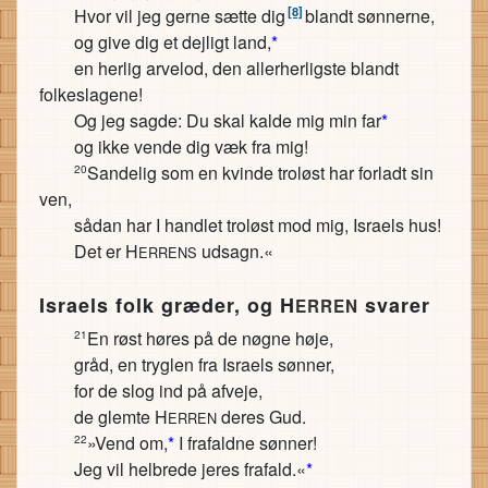
[8]
Hvor vil jeg gerne sætte dig
blandt sønnerne,
og give dig et dejligt land,
*
en herlig arvelod, den allerherligste blandt
folkeslagene!
Og jeg sagde: Du skal kalde mig min far
*
og ikke vende dig væk fra mig!
Sandelig som en kvinde troløst har forladt sin
20
ven,
sådan har I handlet troløst mod mig, Israels hus!
Det er H
udsagn.«
ERRENS
Israels folk græder, og H
svarer
ERREN
En røst høres på de nøgne høje,
21
gråd, en tryglen fra Israels sønner,
for de slog ind på afveje,
de glemte H
deres Gud.
ERREN
»Vend om,
*
I frafaldne sønner!
22
Jeg vil helbrede jeres frafald.«
*