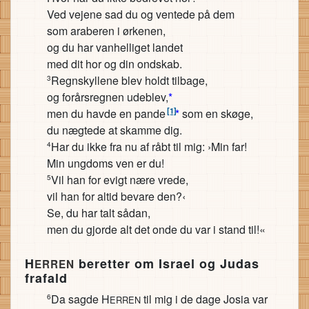
Ved vejene sad du og ventede på dem
som araberen i ørkenen,
og du har vanhelliget landet
med dit hor og din ondskab.
Regnskyllene blev holdt tilbage,
3
og forårsregnen udeblev,
*
[1]
men du havde en pande
*
som en skøge,
du nægtede at skamme dig.
Har du ikke fra nu af råbt til mig: ›Min far!
4
Min ungdoms ven er du!
Vil han for evigt nære vrede,
5
vil han for altid bevare den?‹
Se, du har talt sådan,
men du gjorde alt det onde du var i stand til!«
H
beretter om Israel og Judas
ERREN
frafald
Da sagde H
til mig i de dage Josia var
6
ERREN