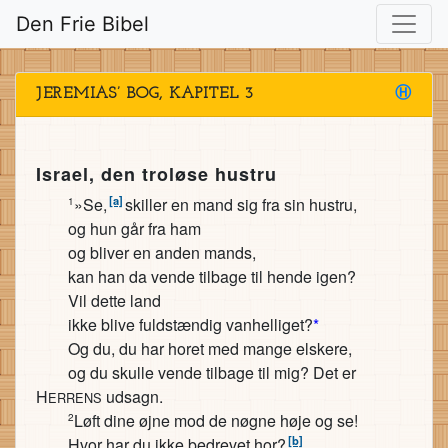
Den Frie Bibel
JEREMIAS’ BOG, KAPITEL 3
Ⓗ
Israel, den troløse hustru
[a]
»Se,
skiller en mand sig fra sin hustru,
1
og hun går fra ham
og bliver en anden mands,
kan han da vende tilbage til hende igen?
Vil dette land
ikke blive fuldstændig vanhelliget?
*
Og du, du har horet med mange elskere,
og du skulle vende tilbage til mig? Det er
H
udsagn.
ERRENS
Løft dine øjne mod de nøgne høje og se!
2
[b]
Hvor har du ikke bedrevet hor?