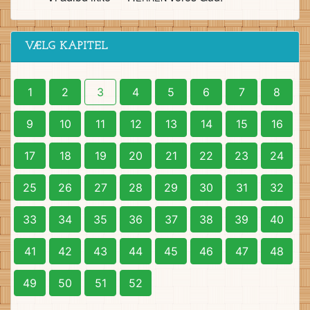
VÆLG KAPITEL
1
2
3
4
5
6
7
8
9
10
11
12
13
14
15
16
17
18
19
20
21
22
23
24
25
26
27
28
29
30
31
32
33
34
35
36
37
38
39
40
41
42
43
44
45
46
47
48
49
50
51
52