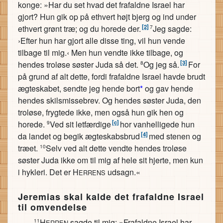
konge: »Har du set hvad det frafaldne Israel har
gjort? Hun gik op på ethvert højt bjerg og ind under
[2]
ethvert grønt træ; og du horede der.
Jeg sagde:
7
›Efter hun har gjort alle disse ting, vil hun vende
tilbage til mig.‹ Men hun vendte ikke tilbage, og
[3]
hendes troløse søster Juda så det.
Og jeg så.
For
8
på grund af alt dette, fordi frafaldne Israel havde brudt
ægteskabet, sendte jeg hende bort
*
og gav hende
hendes skilsmissebrev. Og hendes søster Juda, den
troløse, frygtede ikke, men også hun gik hen og
[c]
horede.
Ved sit letfærdige
hor vanhelligede hun
9
[4]
da landet og begik ægteskabsbrud
med stenen og
træet.
Selv ved alt dette vendte hendes troløse
10
søster Juda ikke om til mig af hele sit hjerte, men kun
i hykleri. Det er H
udsagn.«
ERRENS
Jeremias skal kalde det frafaldne Israel
til omvendelse
H
sagde til mig: »Frafaldne Israel har
11
ERREN