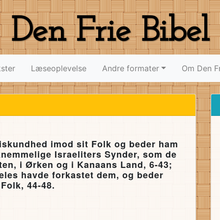
Den Frie Bibel
ster
Læseoplevelse
Andre formater
Om Den Fr
iskundhed imod sit Folk og beder ham
nemmelige Israeliters Synder, som de
en, i Ørken og i Kanaans Land, 6-43;
eles havde forkastet dem, og beder
 Folk, 44-48.