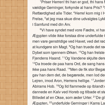
Priser Herren! thi han er god, thi han
1
vældige Gerninger, forkynde al hans Pris?
3
Retfærdighed alle Tider.
Herre! kom mig i 
4
Frelse,
at jeg maa skue dine udvalgtes Lykk
5
i Samfund med din Arv.
Vi have syndet med vore Fædre, vi hav
6
Ægypten vilde ikke forstaa dine underfulde 
men vare genstridige ved Havet, ved det rø
at kundgøre sin Magt.
Og han truede det rø
9
Dybet som igennem Ørken.
Og han frelst
10
Fjendens Haand.
Og Vandene skjulte dere
11
Da troede de paa hans Ord, de sang hans
12
ikke paa hans Raad.
Men de fik stor Begæ
14
gav han dem det, de begærede, men lod der
Lejren, imod Aron, Herrens hellige.
Jorden
17
Abirams Hob.
Og Ild flammede op iblandt
18
dannede en Kalv ved Horeb og tilbade et st
Billedet af en Okse, som æder Urter.
De gl
21
Ægypten,
underfulde Gerninger i Kams La
22