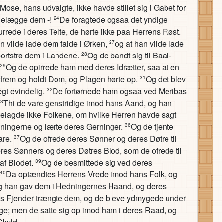
se, hans udvalgte, ikke havde stillet sig i Gabet for
ødelægge dem -!
De foragtede ogsaa det yndige
24
rrede i deres Telte, de hørte ikke paa Herrens Røst.
 vilde lade dem falde i Ørken,
og at han vilde lade
27
bortstrø dem i Landene.
Og de bandt sig til Baal-
28
Og de opirrede ham med deres Idrætter, saa at en
29
frem og holdt Dom, og Plagen hørte op.
Og det blev
31
ægt evindelig.
De fortørnede ham ogsaa ved Meribas
32
Thi de vare genstridige imod hans Aand, og han
33
elagde ikke Folkene, om hvilke Herren havde sagt
ingerne og lærte deres Gerninger.
Og de tjente
36
are.
Og de ofrede deres Sønner og deres Døtre til
37
eres Sønners og deres Døtres Blod, som de ofrede til
af Blodet.
Og de besmittede sig ved deres
39
Da optændtes Herrens Vrede imod hans Folk, og
40
 han gav dem i Hedningernes Haand, og deres
s Fjender trængte dem, og de bleve ydmygede under
; men de satte sig op imod ham i deres Raad, og
Skyld.