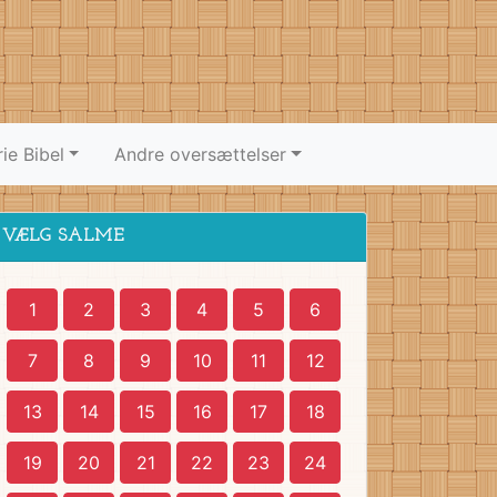
ie Bibel
Andre oversættelser
VÆLG SALME
1
2
3
4
5
6
7
8
9
10
11
12
13
14
15
16
17
18
19
20
21
22
23
24