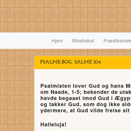
Hjem
Bibeltekst
Prædikentek
PSALME-BOG, SALME 106
Psalmisten lover Gud og hans M
om Naade, 1-5; bekender de utak
havde begaaet imod Gud i Ægypt
og takker Gud, som dog ikke ald
ydermere, at Gud vilde frelse sit
Halleluja!