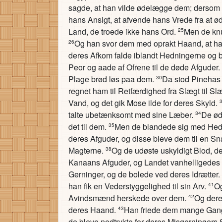
sagde, at han vilde ødelægge dem; dersom Mo
hans Ansigt, at afvende hans Vrede fra at 
Land, de troede ikke hans Ord.
Men de knu
25
Og han svor dem med oprakt Haand, at han
26
deres Afkom falde iblandt Hedningerne og 
Peor og aade af Ofrene til de døde Afguder.
Plage brød løs paa dem.
Da stod Pinehas 
30
regnet ham til Retfærdighed fra Slægt til Sl
Vand, og det gik Mose ilde for deres Skyld.
talte ubetænksomt med sine Læber.
De ød
34
det til dem.
Men de blandede sig med Hedn
35
deres Afguder, og disse bleve dem til en Sn
Magterne.
Og de udøste uskyldigt Blod, d
38
Kanaans Afguder, og Landet vanhelligedes 
Gerninger, og de bolede ved deres Idrætter.
han fik en Vederstyggelighed til sin Arv.
Og
41
Avindsmænd herskede over dem.
Og dere
42
deres Haand.
Han friede dem mange Gange
43
de bleve nedtrykte for deres Misgerningers 