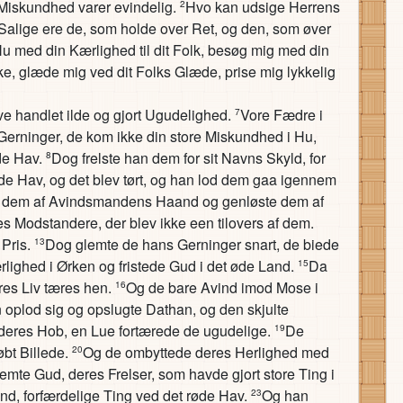
s Miskundhed varer evindelig.
Hvo kan udsige Herrens
2
Salige ere de, som holde over Ret, og den, som øver
Hu med din Kærlighed til dit Folk, besøg mig med din
e, glæde mig ved dit Folks Glæde, prise mig lykkelig
e handlet ilde og gjort Ugudelighed.
Vore Fædre i
7
Gerninger, de kom ikke din store Miskundhed i Hu,
de Hav.
Dog frelste han dem for sit Navns Skyld, for
8
de Hav, og det blev tørt, og han lod dem gaa igennem
e dem af Avindsmandens Haand og genløste dem af
s Modstandere, der blev ikke een tilovers af dem.
 Pris.
Dog glemte de hans Gerninger snart, de biede
13
rlighed i Ørken og fristede Gud i det øde Land.
Da
15
es Liv tæres hen.
Og de bare Avind imod Mose i
16
 oplod sig og opslugte Dathan, og den skjulte
 deres Hob, en Lue fortærede de ugudelige.
De
19
øbt Billede.
Og de ombyttede deres Herlighed med
20
emte Gud, deres Frelser, som havde gjort store Ting i
nd, forfærdelige Ting ved det røde Hav.
Og han
23