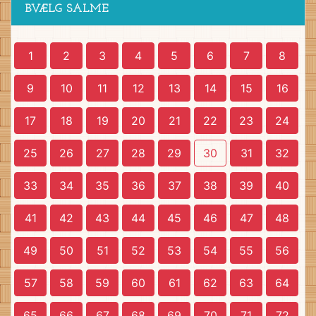
BVÆLG SALME
1
2
3
4
5
6
7
8
9
10
11
12
13
14
15
16
17
18
19
20
21
22
23
24
25
26
27
28
29
30
31
32
33
34
35
36
37
38
39
40
41
42
43
44
45
46
47
48
49
50
51
52
53
54
55
56
57
58
59
60
61
62
63
64
65
66
67
68
69
70
71
72