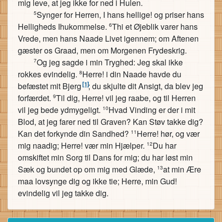
mig leve, at jeg ikke for ned i Hulen.
Synger for Herren, I hans hellige! og priser hans
5
Helligheds Ihukommelse.
Thi et Øjeblik varer hans
6
Vrede, men hans Naade Livet igennem; om Aftenen
gæster os Graad, men om Morgenen Frydeskrig.
Og jeg sagde i min Tryghed: Jeg skal ikke
7
rokkes evindelig.
Herre! i din Naade havde du
8
[1]
befæstet mit Bjerg
; du skjulte dit Ansigt, da blev jeg
forfærdet.
Til dig, Herre! vil jeg raabe, og til Herren
9
vil jeg bede ydmygeligt.
Hvad Vinding er der i mit
10
Blod, at jeg farer ned til Graven? Kan Støv takke dig?
Kan det forkynde din Sandhed?
Herre! hør, og vær
11
mig naadig; Herre! vær min Hjælper.
Du har
12
omskiftet min Sorg til Dans for mig; du har løst min
Sæk og bundet op om mig med Glæde,
at min Ære
13
maa lovsynge dig og ikke tie; Herre, min Gud!
evindelig vil jeg takke dig.