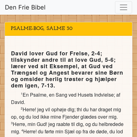
Den Frie Bibel
PSALME-BOG, SALME 30
David lover Gud for Frelse, 2-4;
tilskynder andre til at love Gud, 5-6;
lærer ved sit Eksempel, at Gud ved
Trængsel og Angest bevarer sine Børn
og omsider herlig trøster og hjælper
dem igen, 7-13.
En Psalme, en Sang ved Husets Indvielse; af
1
David.
Herre! jeg vil ophøje dig; thi du har draget mig
2
op, og du lod ikke mine Fjender glædes over mig.
Herre, min Gud! jeg raabte til dig, og du helbredede
3
mig.
Herre! du førte min Sjæl op fra de døde, du lod
4