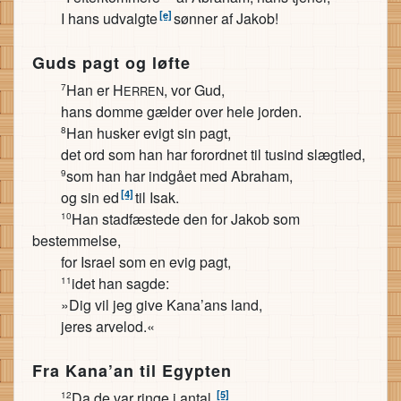
[e]
I hans udvalgte
sønner af Jakob!
Guds pagt og løfte
Han er H
, vor Gud,
7
ERREN
hans domme gælder over hele jorden.
Han husker evigt sin pagt,
8
det ord som han har forordnet til tusind slægtled,
som han har indgået med Abraham,
9
[4]
og sin ed
til Isak.
Han stadfæstede den for Jakob som
10
bestemmelse,
for Israel som en evig pagt,
idet han sagde:
11
»Dig vil jeg give Kana’ans land,
jeres arvelod.«
Fra Kana’an til Egypten
[5]
Da de var ringe i antal,
12