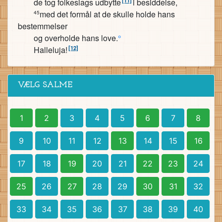
de tog folkeslags udbytte
i besiddelse,
med det formål at de skulle holde hans
45
bestemmelser
og overholde hans love.
°
[12]
Halleluja!
VÆLG SALME
1
2
3
4
5
6
7
8
9
10
11
12
13
14
15
16
17
18
19
20
21
22
23
24
25
26
27
28
29
30
31
32
33
34
35
36
37
38
39
40