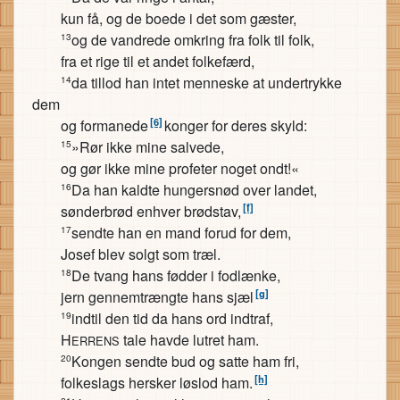
kun få, og de boede i det som gæster,
og de vandrede omkring fra folk til folk,
13
fra et rige til et andet folkefærd,
da tillod han intet menneske at undertrykke
14
dem
[6]
og formanede
konger for deres skyld:
»Rør ikke mine salvede,
15
og gør ikke mine profeter noget ondt!«
Da han kaldte hungersnød over landet,
16
[f]
sønderbrød enhver brødstav,
sendte han en mand forud for dem,
17
Josef blev solgt som træl.
De tvang hans fødder i fodlænke,
18
[g]
jern gennemtrængte hans sjæl
indtil den tid da hans ord indtraf,
19
H
tale havde lutret ham.
ERRENS
Kongen sendte bud og satte ham fri,
20
[h]
folkeslags hersker løslod ham.