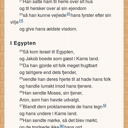
Han satte ham til herre over sit hus
21
og til hersker over al sin ejendom
[i]
så han kunne vejlede
hans fyrster efter sin
22
[7]
vilje
og give hans ældste visdom.
I Egypten
Så kom Israel til Egypten,
23
og Jakob boede som gæst i Kams land.
Da han gjorde sit folk meget frugtbart
24
og talrigere end dets fjender,
vendte han deres hjerte til at hade hans folk
25
og handle lumskt imod hans tjenere.
Han sendte Moses, sin tjener,
26
Aron, som han havde udvalgt.
[j]
Blandt dem proklamerede de hans tegn
27
og hans undere i Kams land.
Han sendte mørke, så det blev mørkt,
28
[k]
og de trodsede ikke
hans ord.