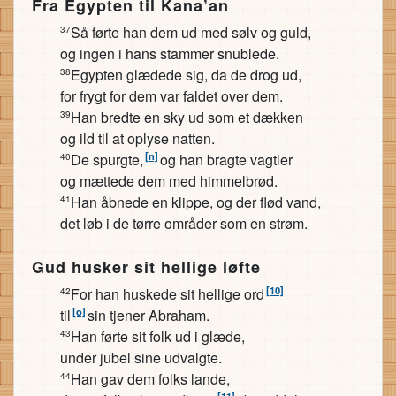
Fra Egypten til Kana’an
Så førte han dem ud med sølv og guld,
37
og ingen i hans stammer snublede.
Egypten glædede sig, da de drog ud,
38
for frygt for dem var faldet over dem.
Han bredte en sky ud som et dækken
39
og ild til at oplyse natten.
[n]
De spurgte,
og han bragte vagtler
40
og mættede dem med himmelbrød.
Han åbnede en klippe, og der flød vand,
41
det løb i de tørre områder som en strøm.
Gud husker sit hellige løfte
[10]
For han huskede sit hellige ord
42
[o]
til
sin tjener Abraham.
Han førte sit folk ud i glæde,
43
under jubel sine udvalgte.
Han gav dem folks lande,
44
[11]