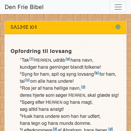
Den Frie Bibel
SALME 105
Ⓗ
Opfordring til lovsang
[1]
[a]
Tak
H
, udråb
hans navn,
1
ERREN
kundgør hans gerninger blandt folkene!
[b]
Syng for ham, spil og syng lovsang
for ham,
2
[c]
tal
om alle hans undere!
[2]
Ros jer af hans hellige navn,
3
deres hjerte som søger H
, skal glæde sig!
ERREN
Spørg efter H
og hans magt,
4
ERREN
søg altid hans ansigt!
Husk hans undere som han har udført,
5
hans tegn og hans munds domme.
[3]
[d]
I efterkommere
af Abraham, hans tjener,
6