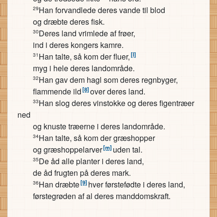
Han forvandlede deres vande til blod
29
og dræbte deres fisk.
Deres land vrimlede af frøer,
30
ind i deres kongers kamre.
[l]
Han talte, så kom der fluer,
31
myg i hele deres landområde.
Han gav dem hagl som deres regnbyger,
32
[8]
flammende ild
over deres land.
Han slog deres vinstokke og deres figentræer
33
ned
og knuste træerne i deres landområde.
Han talte, så kom der græshopper
34
[m]
og græshoppelarver
uden tal.
De åd alle planter i deres land,
35
de åd frugten på deres mark.
[9]
Han dræbte
hver førstefødte i deres land,
36
førstegrøden af al deres manddomskraft.