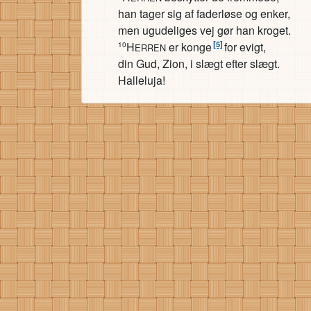
han tager sig af faderløse og enker,
men ugudeliges vej gør han kroget.
[5]
H
er konge
for evigt,
10
ERREN
din Gud, Zion, i slægt efter slægt.
Halleluja!