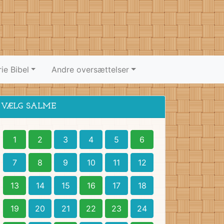
ie Bibel
Andre oversættelser
VÆLG SALME
1
2
3
4
5
6
7
8
9
10
11
12
13
14
15
16
17
18
19
20
21
22
23
24