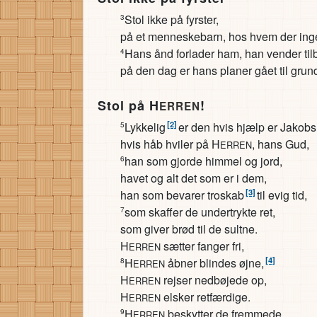
Stol ikke på fyrster,
3
på et menneskebarn, hos hvem der ingen
Hans ånd forlader ham, han vender tilb
4
på den dag er hans planer gået til grun
Stol på H
!
ERREN
[2]
Lykkelig
er den hvis hjælp er Jakobs
5
hvis håb hviler på H
, hans Gud,
ERREN
han som gjorde himmel og jord,
6
havet og alt det som er i dem,
[3]
han som bevarer troskab
til evig tid,
som skaffer de undertrykte ret,
7
som giver brød til de sultne.
H
sætter fanger fri,
ERREN
[4]
H
åbner blindes øjne,
8
ERREN
H
rejser nedbøjede op,
ERREN
H
elsker retfærdige.
ERREN
H
beskytter de fremmede,
9
ERREN