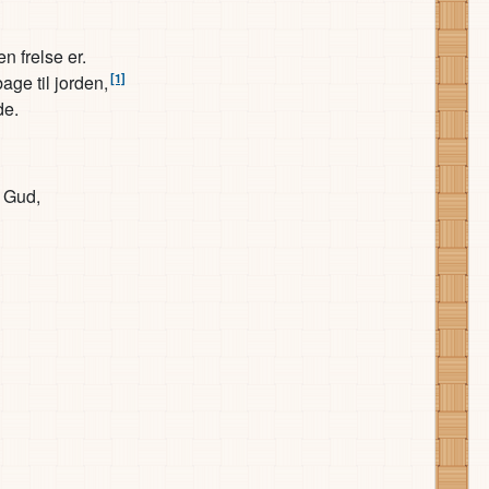
 frelse er.
[1]
age til jorden,
de.
 Gud,