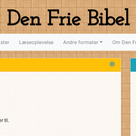
Den Frie Bibel
ster
Læseoplevelse
Andre formater
Om Den Fr
Ⓗ
 til.