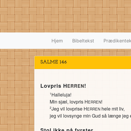
Hjem
Bibeltekst
Prædikentek
SALME 146
Lovpris H
!
ERREN
Halleluja!
1
Min sjæl, lovpris H
!
ERREN
Jeg vil lovprise H
hele mit liv,
2
ERREN
jeg vil lovsynge min Gud så længe jeg er
Stol ikke på fyrster