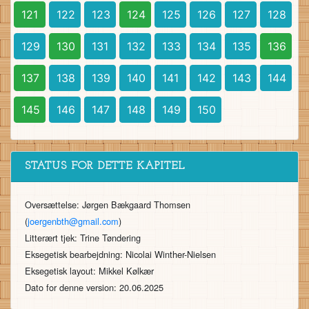
121
122
123
124
125
126
127
128
129
130
131
132
133
134
135
136
137
138
139
140
141
142
143
144
145
146
147
148
149
150
STATUS FOR DETTE KAPITEL
Oversættelse: Jørgen Bækgaard Thomsen
(
joergenbth@gmail.com
)
Litterært tjek: Trine Tøndering
Eksegetisk bearbejdning: Nicolai Winther-Nielsen
Eksegetisk layout: Mikkel Kølkær
Dato for denne version: 20.06.2025