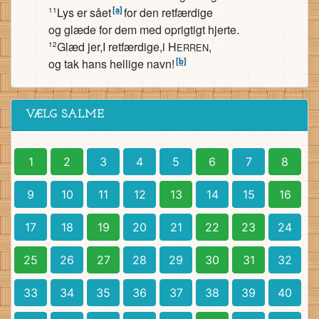
[a]
Lys er sået
for den retfærdige
11
og glæde for dem med oprigtigt hjerte.
Glæd jer,I retfærdige,i H
,
12
ERREN
[b]
og tak hans hellige navn!
VÆLG SALME
1
2
3
4
5
6
7
8
9
10
11
12
13
14
15
16
17
18
19
20
21
22
23
24
25
26
27
28
29
30
31
32
33
34
35
36
37
38
39
40