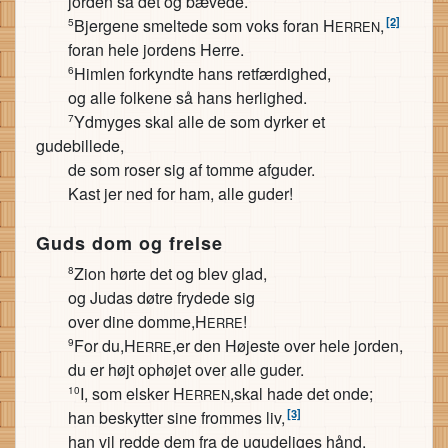
jorden så det og bævede.
[2]
Bjergene smeltede som voks foran H
,
5
ERREN
foran hele jordens Herre.
Himlen forkyndte hans retfærdighed,
6
og alle folkene så hans herlighed.
Ydmyges skal alle de som dyrker et
7
gudebillede,
de som roser sig af tomme afguder.
Kast jer ned for ham, alle guder!
Guds dom og frelse
Zion hørte det og blev glad,
8
og Judas døtre frydede sig
over dine domme,H
!
ERRE
For du,H
,er den Højeste over hele jorden,
9
ERRE
du er højt ophøjet over alle guder.
I, som elsker H
,skal hade det onde;
10
ERREN
[3]
han beskytter sine frommes liv,
han vil redde dem fra de ugudeliges hånd.