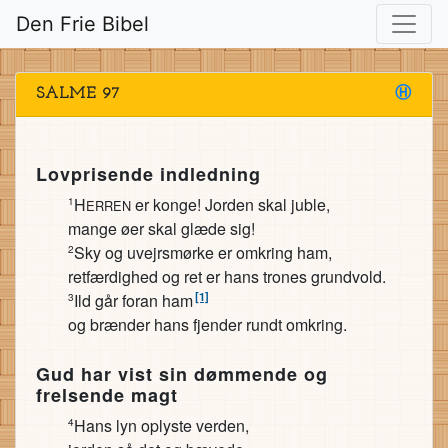
Den Frie Bibel
SALME 97
Ⓗ
Lovprisende indledning
H
er konge! Jorden skal juble,
1
ERREN
mange øer skal glæde sig!
Sky og uvejrsmørke er omkring ham,
2
retfærdighed og ret er hans trones grundvold.
[1]
Ild går foran ham
3
og brænder hans fjender rundt omkring.
Gud har vist sin dømmende og
frelsende magt
Hans lyn oplyste verden,
4